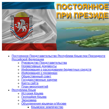
Постоянное Представительство Республики Крым при Президенте
Российской Федерации
Руководство Представительства
Нормативные документы
Информация о расходовании бюджетных средств
Информация о проверках
Общественный совет
Государственные закупки
Карта сайта
План мероприятий
Республика Крым
История Крыма
География Крыма
Экономика
Объединения крымчан в Москве
Крымское землячество