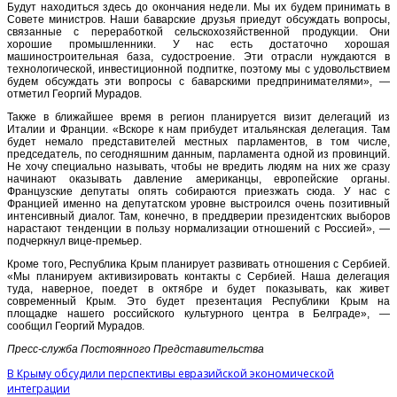
Будут находиться здесь до окончания недели. Мы их будем принимать в
Совете министров. Наши баварские друзья приедут обсуждать вопросы,
связанные с переработкой сельскохозяйственной продукции. Они
хорошие промышленники. У нас есть достаточно хорошая
машиностроительная база, судостроение. Эти отрасли нуждаются в
технологической, инвестиционной подпитке, поэтому мы с удовольствием
будем обсуждать эти вопросы с баварскими предпринимателями», —
отметил Георгий Мурадов.
Также в ближайшее время в регион планируется визит делегаций из
Италии и Франции. «Вскоре к нам прибудет итальянская делегация. Там
будет немало представителей местных парламентов, в том числе,
председатель, по сегодняшним данным, парламента одной из провинций.
Не хочу специально называть, чтобы не вредить людям на них же сразу
начинают оказывать давление американцы, европейские органы.
Французские депутаты опять собираются приезжать сюда. У нас с
Францией именно на депутатском уровне выстроился очень позитивный
интенсивный диалог. Там, конечно, в преддверии президентских выборов
нарастают тенденции в пользу нормализации отношений с Россией», —
подчеркнул вице-премьер.
Кроме того, Республика Крым планирует развивать отношения с Сербией.
«Мы планируем активизировать контакты с Сербией. Наша делегация
туда, наверное, поедет в октябре и будет показывать, как живет
современный Крым. Это будет презентация Республики Крым на
площадке нашего российского культурного центра в Белграде», —
сообщил Георгий Мурадов.
Пресс-служба Постоянного Представительства
В Крыму обсудили перспективы евразийской экономической
интеграции