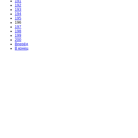
191
192
193
194
195
196
197
198
199
200
Вперёд
В конец