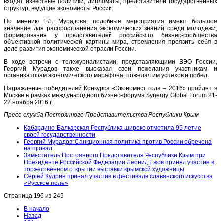
входят известные политики, дипломаты, представители государственных
структур, ведущие экономисты России.
По мнению Г.Л. Мурадова, подобные мероприятия имеют большое
значение для распространения экономических знаний среди молодежи,
формирования у представителей российского бизнес-сообщества
объективной политической картины мира, стремления проявить себя в
деле развития экономической отрасли России.
В ходе встречи с тележурналистами, представляющими ВЭО России,
Георгий Мурадов также высказал свои пожелания участникам и
организаторам экономического марафона, пожелал им успехов и побед.
Награждение победителей Конкурса «Экономист года – 2016» пройдет в
Москве в рамках международного бизнес-форума Synergy Global Forum 21-
22 ноября 2016 г.
Пресс-служба Постоянного Представительства Республики Крым
Кабардино-Балкарская Республика широко отметила 95-летие
своей государственности
Георгий Мурадов: Санкционная политика против России обречена
на провал
Заместитель Постоянного Представителя Республики Крым при
Президенте Российской Федерации Леонид Ежов принял участие в
торжественном открытии выставки крымской художницы
Сергей Кудрин принял участие в фестивале славянского искусства
«Русское поле»
Страница 196 из 245
В начало
Назад