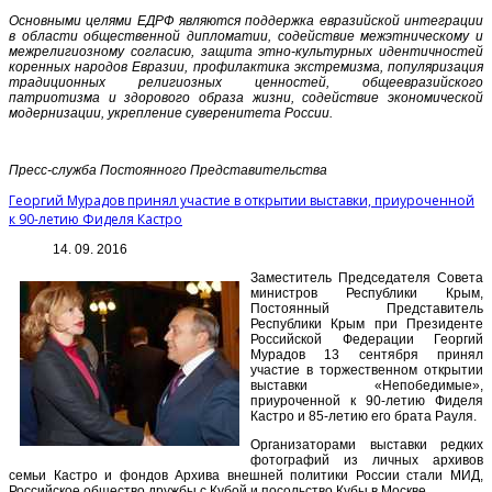
Основными целями ЕДРФ являются поддержка евразийской интеграции
в области общественной дипломатии, содействие межэтническому и
межрелигиозному согласию, защита этно-культурных идентичностей
коренных народов Евразии, профилактика экстремизма, популяризация
традиционных религиозных ценностей, общеевразийского
патриотизма и здорового образа жизни, содействие экономической
модернизации, укрепление суверенитета России.
Пресс-служба Постоянного Представительства
Георгий Мурадов принял участие в открытии выставки, приуроченной
к 90-летию Фиделя Кастро
14. 09. 2016
Заместитель Председателя Совета
министров Республики Крым,
Постоянный Представитель
Республики Крым при Президенте
Российской Федерации Георгий
Мурадов 13 сентября принял
участие в торжественном открытии
выставки «Непобедимые»,
приуроченной к 90-летию Фиделя
Кастро и 85-летию его брата Рауля.
Организаторами выставки редких
фотографий из личных архивов
семьи Кастро и фондов Архива внешней политики России стали МИД,
Российское общество дружбы с Кубой и посольство Кубы в Москве.