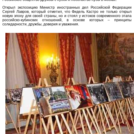
Открыл экспозицию Министр иностранных дел Российской Федерации
Сергей Лавров, который отметил, что Фидель Кастро не только открыл
новую эпоху для своей страны, но и стоял у истоков современного этапа
российско-кубинских отношений, в основе которых – принципы
солидарности, дружбы, доверия и уважения.