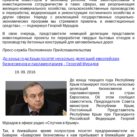
инвестиционном сотрудничестве в таких сферах, как реорганизация
жилищно-коммунального хозяйства, сельскохозяйственные производство
и переработка, модернизация и реконструкция гостиничного хозяйства и
других сферах. Наряду с реализацией государственных социально-
экономических программ мы стремимся привлечь и инвестиционные
средства», — подчеркнул Георгий Мурадов.
В свою очередь, представители немецкой делегации представили
инвестиционные проекты по переработке твердых бытовых отходов и
производству бетонных конструкций для автомобильных дорог.
Пресс-служба Постоянного Представительства
До конца года Крым посетят несколько делегаций европейских
бизнесменов и парламентариев, - Георгий Мурадов
19. 09. 2016
До конца текущего года Республику
Крым планируют посетить несколько
делегаций бизнесменов и
парламентариев из стран
Евросоюза. Об этом сообщил
заместитель Председателя Совета
министров Республики Крым,
Постоянный Представитель
Республики Крым при Президенте
Российской Федерации Георгий
Мурадов в эфире радио «Спутник в Крыму».
Так, в ближайшее время полуостров посетят предприниматели из
Баварии. «Баварские бизнесмены к нам прибывают в ближайшие дни.