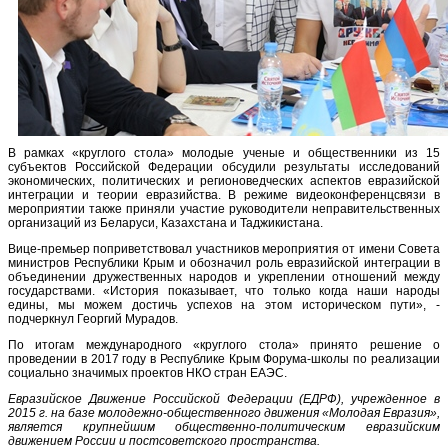
В рамках «круглого стола» молодые ученые и общественники из 15
субъектов Российской Федерации обсудили результаты исследований
экономических, политических и регионоведческих аспектов евразийской
интеграции и теории евразийства. В режиме видеоконференцсвязи в
мероприятии также приняли участие руководители неправительственных
организаций из Беларуси, Казахстана и Таджикистана.
Вице-премьер поприветствовал участников мероприятия от имени Совета
министров Республики Крым и обозначил роль евразийской интеграции в
объединении дружественных народов и укреплении отношений между
государствами. «История показывает, что только когда наши народы
едины, мы можем достичь успехов на этом историческом пути», -
подчеркнул Георгий Мурадов.
По итогам международного «круглого стола» принято решение о
проведении в 2017 году в Республике Крым Форума-школы по реализации
социально значимых проектов НКО стран ЕАЭС.
Евразийское Движение Российской Федерации (ЕДРФ), учрежденное в
2015 г. на базе молодежно-общественного движения «Молодая Евразия»,
является крупнейшим общественно-политическим евразийским
движением России и постсоветского пространства.