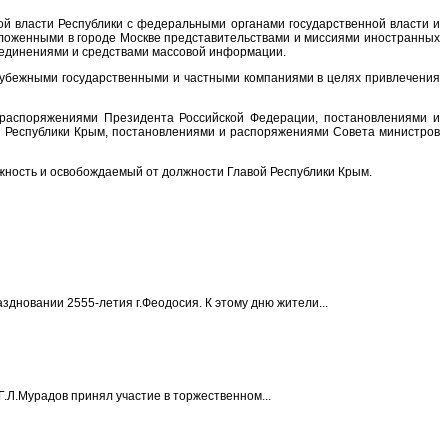
й власти Республики с федеральными органами государственной власти и
положенными в городе Москве представительствами и миссиями иностранных
ъединениями и средствами массовой информации.
рубежными государственными и частными компаниями в целях привлечения
 распоряжениями Президента Российской Федерации, постановлениями и
ы Республики Крым, постановлениями и распоряжениями Совета министров
ность и освобождаемый от должности Главой Республики Крым.
новании 2555-летия г.Феодосия. К этому дню жители...
Л.Мурадов принял участие в торжественном...