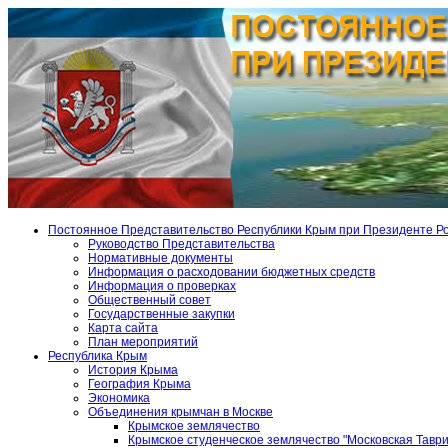
Постоянное Представительство Республики Крым при Президенте Р
Руководство Представительства
Нормативные документы
Информация о расходовании бюджетных средств
Информация о проверках
Общественный совет
Государственные закупки
Карта сайта
План мероприятий
Республика Крым
История Крыма
География Крыма
Экономика
Объединения крымчан в Москве
Крымское землячество
Крымское студенческое землячество "Московская Тавр