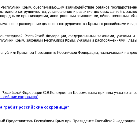
 Республики Крым, обеспечивающим взаимодействие органов государственно
овыгодного сотрудничества, установление и развитие деловых связей с рас
ждународными организациями, иностранными компаниями, общественными об
ксимальное расширение делового сотрудничества Крыма с российскими и за
 Конституцией Российской Федерации, федеральными законами, указами и
публики Крым, законами Республики Крым, указами и распоряжениями Глав
спублики Крым при Президенте Российской Федерации, назначаемый на долж
Российской Федерации С.В.Колодяжная-Шереметьева приняла участие в празд
а грабит российские сокровища"
й Представитель Республики Крым при Президенте Российской Федерации Г.