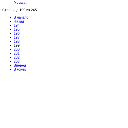
Москва»
Страница 199 из 245
В начало
Назад
194
195
196
197
198
199
200
201
202
203
Вперёд
В конец