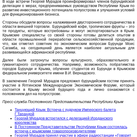
В ходе встречи Георгий Мурадов проинформировал членов бурундийской
делегации о мерах, предпринимаемых руководством Республики Крым по
развитию инвестиционного потенциала полуострова и улучшения условий
для функционирования бизнеса.
Стороны обсудили вопросы налаживания двустороннего сотрудничества в
области внешней торговли. Бурундийский кофе, тропические фрукты – это
те продукты, которые востребованы и могут экспортироваться в Крым.
Крымские специалисты со своей стороны готовы делиться опытом в
области промышленной переработки сельскохозяйственной продукции,
что, как отметил советник по экономическим вопросам Бурунди Моис
Сагамба, на сегодняшний день является наиболее актуальным для
развивающейся африканской республики.
Далее были затронуты вопросы культурного, образовательного и
гуманитарного сотрудничества. Например, возможность побратимства
городов Бурунди и Крыма, обучение студентов из Бурунди в Крымском
федеральном университете имени В.И. Вернадского.
В заключение Георгий Мурадов предложил бурундийским гостям принять
участие в Ялтинском Международном Экономическом Форуме, который
состоится в Крыму весной будущего года и лично ознакомится с
положением дел на полуострове.
Пресс-служба Постоянного Представительства Республики Крым
Танцующий Крым. Встреча с худруком Имперского балета
Г.Тарандой
Георгий Мурадов встретился с делегацией Иорданского
королевства
В Постоянном Представительстве Республики Крым состоялась
встреча с крымскими товаропроизводителями
Георгий Мурадов принял участие в эфире радиостанции «Говорит