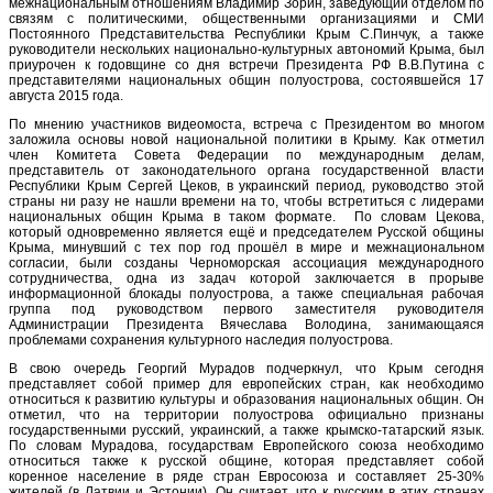
межнациональным отношениям Владимир Зорин, заведующий отделом по
связям с политическими, общественными организациями и СМИ
Постоянного Представительства Республики Крым С.Пинчук, а также
руководители нескольких национально-культурных автономий Крыма, был
приурочен к годовщине со дня встречи Президента РФ В.В.Путина с
представителями национальных общин полуострова, состоявшейся 17
августа 2015 года.
По мнению участников видеомоста, встреча с Президентом во многом
заложила основы новой национальной политики в Крыму. Как отметил
член Комитета Совета Федерации по международным делам,
представитель от законодательного органа государственной власти
Республики Крым Сергей Цеков, в украинский период, руководство этой
страны ни разу не нашли времени на то, чтобы встретиться с лидерами
национальных общин Крыма в таком формате. По словам Цекова,
который одновременно является ещё и председателем Русской общины
Крыма, минувший с тех пор год прошёл в мире и межнациональном
согласии, были созданы Черноморская ассоциация международного
сотрудничества, одна из задач которой заключается в прорыве
информационной блокады полуострова, а также специальная рабочая
группа под руководством первого заместителя руководителя
Администрации Президента Вячеслава Володина, занимающаяся
проблемами сохранения культурного наследия полуострова.
В свою очередь Георгий Мурадов подчеркнул, что Крым сегодня
представляет собой пример для европейских стран, как необходимо
относиться к развитию культуры и образования национальных общин. Он
отметил, что на территории полуострова официально признаны
государственными русский, украинский, а также крымско-татарский язык.
По словам Мурадова, государствам Европейского союза необходимо
относиться также к русской общине, которая представляет собой
коренное население в ряде стран Евросоюза и составляет 25-30%
жителей (в Латвии и Эстонии). Он считает, что к русским в этих странах