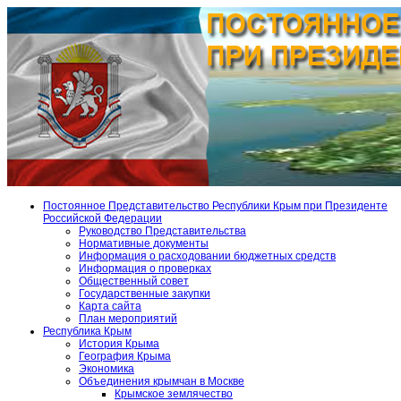
Постоянное Представительство Республики Крым при Президенте
Российской Федерации
Руководство Представительства
Нормативные документы
Информация о расходовании бюджетных средств
Информация о проверках
Общественный совет
Государственные закупки
Карта сайта
План мероприятий
Республика Крым
История Крыма
География Крыма
Экономика
Объединения крымчан в Москве
Крымское землячество