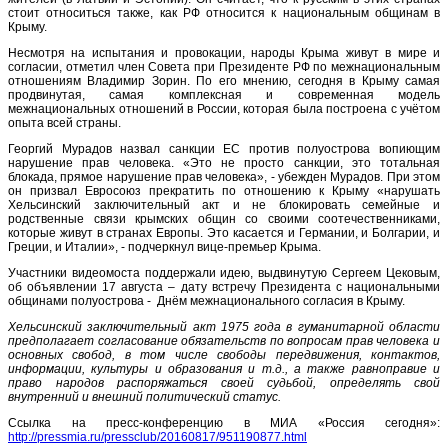
стоит относиться также, как РФ относится к национальным общинам в
Крыму.
Несмотря на испытания и провокации, народы Крыма живут в мире и
согласии, отметил член Совета при Президенте РФ по межнациональным
отношениям Владимир Зорин. По его мнению, сегодня в Крыму самая
продвинутая, самая комплексная и современная модель
межнациональных отношений в России, которая была построена с учётом
опыта всей страны.
Георгий Мурадов назвал санкции ЕС против полуострова вопиющим
нарушение прав человека. «Это не просто санкции, это тотальная
блокада, прямое нарушение прав человека», - убежден Мурадов. При этом
он призвал Евросоюз прекратить по отношению к Крыму «нарушать
Хельсинский заключительный акт и не блокировать семейные и
родственные связи крымских общин со своими соотечественниками,
которые живут в странах Европы. Это касается и Германии, и Болгарии, и
Греции, и Италии», - подчеркнул вице-премьер Крыма.
Участники видеомоста поддержали идею, выдвинутую Сергеем Цековым,
об объявлении 17 августа – дату встречу Президента с национальными
общинами полуострова - Днём межнационального согласия в Крыму.
Хельсинский заключительный акт 1975 года в гуманитарной области
предполагает согласование обязательств по вопросам прав человека и
основных свобод, в том числе свободы передвижения, контактов,
информации, культуры и образования и т.д., а также равноправие и
право народов распоряжаться своей судьбой, определять свой
внутренний и внешний политический статус.
Ссылка на пресс-конференцию в МИА «Россия сегодня»:
http://pressmia.ru/pressclub/20160817/951190877.html