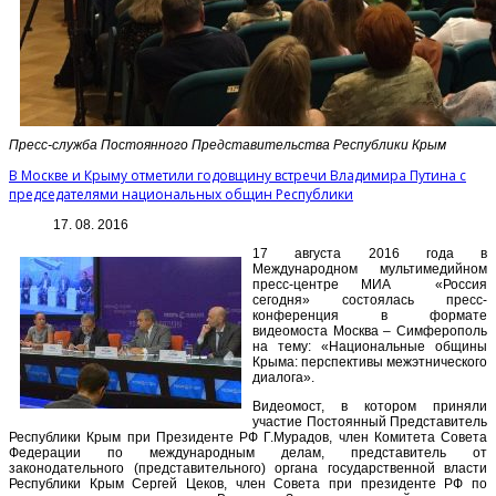
Пресс-служба Постоянного Представительства Республики Крым
В Москве и Крыму отметили годовщину встречи Владимира Путина с
председателями национальных общин Республики
17. 08. 2016
17 августа 2016 года в
Международном мультимедийном
пресс-центре МИА «Россия
сегодня» состоялась пресс-
конференция в формате
видеомоста Москва – Симферополь
на тему: «Национальные общины
Крыма: перспективы межэтнического
диалога».
Видеомост, в котором приняли
участие Постоянный Представитель
Республики Крым при Президенте РФ Г.Мурадов, член Комитета Совета
Федерации по международным делам, представитель от
законодательного (представительного) органа государственной власти
Республики Крым Сергей Цеков, член Совета при президенте РФ по