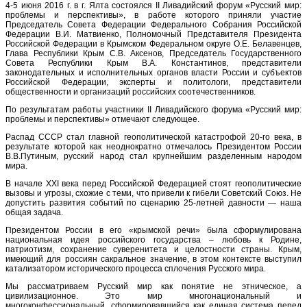
4-5 июня 2016 г. в г. Ялта состоялся II Ливадийский форум «Русский мир:
проблемы и перспективы», в работе которого приняли участие
Председатель Совета Федерации Федерального Собрания Российской
Федерации В.И. Матвиенко, Полномочный Представителя Президента
Российской Федерации в Крымском Федеральном округе О.Е. Белавенцев,
Глава Республики Крым С.В. Аксенов, Председатель Государственного
Совета Республики Крым В.А. Константинов, представители
законодательных и исполнительных органов власти России и субъектов
Российской Федерации, эксперты и политологи, представители
общественности и организаций российских соотечественников.
По результатам работы участники II Ливадийского форума «Русский мир:
проблемы и перспективы» отмечают следующее.
Распад СССР стал главной геополитической катастрофой 20-го века, в
результате которой как неоднократно отмечалось Президентом России
В.В.Путиным, русский народ стал крупнейшим разделенным народом
мира.
В начале XXI века перед Российской Федерацией стоят геополитические
вызовы и угрозы, схожие с теми, что привели к гибели Советский Союз. Не
допустить развития событий по сценарию 25-летней давности — наша
общая задача.
Президентом России в его «крымской речи» была сформулирована
национальная идея российского государства – любовь к Родине,
патриотизм, сохранение суверенитета и целостности страны. Крым,
имеющий для россиян сакральное значение, в этом контексте выступил
катализатором исторического процесса сплочения Русского мира.
Мы рассматриваем Русский мир как понятие не этническое, а
цивилизационное. Это мир многонациональный и
многоконфессиональный, сформировавшийся как единая система перед