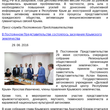
МИД РФ М.В.Захаровой, глав дипломатических миссий России за рубежом
поднималась крымская проблематика. В частности, речь шла о
необходимости повышения усилий по донесению объективной
информации о ситуации в Республике Крым до иностранной аудитории,
более активному вовлечению в эти процессы представителей
гражданского общества, активизации внешнеэкономических и
гуманитарных связей Крыма.
Пресс-служба Постоянного Представительства
В Постоянном Представительстве состоялось заседание Крымского
землячества
29. 06. 2016
В Постоянном Представительстве
29 июня состоялось очередное
собрание Региональной
общественной организации
«Крымское землячество». В
собрании приняли участие
заместитель Постоянного
Представительства Аслан Киреев,
директор Государственного
автономного учреждения «Деловой
и культурный центр Республики
Крым» Ярослав Иванченко, члены правления Крымского землячества.
Кроме того, в мероприятии приняли участие представители
крымскотатарского, донецкого, якутского, тюменского землячеств и
караимской национально-культурной автономии.
В ходе собрания глава Крымского землячества Анатолий Клоков отчитался