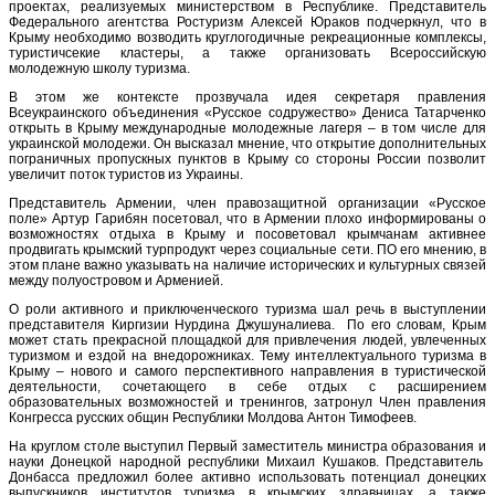
проектах, реализуемых министерством в Республике. Представитель
Федерального агентства Ростуризм Алексей Юраков подчеркнул, что в
Крыму необходимо возводить круглогодичные рекреационные комплексы,
туристичсекие кластеры, а также организовать Всероссийскую
молодежную школу туризма.
В этом же контексте прозвучала идея секретаря правления
Всеукраинского объединения «Русское содружество» Дениса Татарченко
открыть в Крыму международные молодежные лагеря – в том числе для
украинской молодежи. Он высказал мнение, что открытие дополнительных
пограничных пропускных пунктов в Крыму со стороны России позволит
увеличит поток туристов из Украины.
Представитель Армении, член правозащитной организации «Русское
поле» Артур Гарибян посетовал, что в Армении плохо информированы о
возможностях отдыха в Крыму и посоветовал крымчанам активнее
продвигать крымский турпродукт через социальные сети. ПО его мнению, в
этом плане важно указывать на наличие исторических и культурных связей
между полуостровом и Арменией.
О роли активного и приключенческого туризма шал речь в выступлении
представителя Киргизии Нурдина Джушуналиева. По его словам, Крым
может стать прекрасной площадкой для привлечения людей, увлеченных
туризмом и ездой на внедорожниках. Тему интеллектуального туризма в
Крыму – нового и самого перспективного направления в туристической
деятельности, сочетающего в себе отдых с расширением
образовательных возможностей и тренингов, затронул Член правления
Конгресса русских общин Республики Молдова Антон Тимофеев.
На круглом столе выступил Первый заместитель министра образования и
науки Донецкой народной республики Михаил Кушаков. Представитель
Донбасса предложил более активно использовать потенциал донецких
выпускников институтов туризма в крымских здравницах, а также