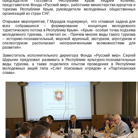
председателя Госсовета Республики Крым Андрей Козенко,
представители Фонда «Русский мир», работники министерства курортов и
туризма Республики Крым, руководители молодежных общественных
организаций из стран СНГ.
Открывая мероприятие, Г.Мурадов подчеркнул, что «главная задача для
всех собравшихся – формирование концепции молодежного
туристического потока в Республику Крым». «Крым - особая точка подъема
молодежного туризма, - отметил он. - Причем многие виды такого туризма
– историко-познавательный, морской круизный, экотуризм, агротуризм и
спелеотуризм располагают неограниченными возможностями для
развития».
Заместитель исполнительного директора Фонда «Русский мир» Сергей
Шурыгин предложил развивать в Республике культурно-познавательные
виды туризма, а также поделился опытом проведения в Республике
молодежных акций типа «Слет поисковых отрядов» и «Партизанская
слава».