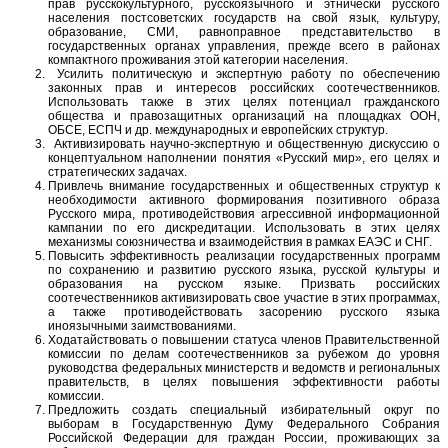
прав русскокультурного, русскоязычного и этнически русского
населения постсоветских государств на свой язык, культуру,
образование, СМИ, равноправное представительство в
государственных органах управления, прежде всего в районах
компактного проживания этой категории населения.
Усилить политическую и экспертную работу по обеспечению
законных прав и интересов российских соотечественников.
Использовать также в этих целях потенциал гражданского
общества и правозащитных организаций на площадках ООН,
ОБСЕ, ЕСПЧ и др. международных и европейских структур.
Активизировать научно-экспертную и общественную дискуссию о
концептуальном наполнении понятия «Русский мир», его целях и
стратегических задачах.
Привлечь внимание государственных и общественных структур к
необходимости активного формирования позитивного образа
Русского мира, противодействовия агрессивной информационной
кампании по его дискредитации. Использовать в этих целях
механизмы союзничества и взаимодействия в рамках ЕАЭС и СНГ.
Повысить эффективность реализации государственных программ
по сохранению и развитию русского языка, русской культуры и
образования на русском языке. Призвать российских
соотечественников активизировать свое участие в этих программах,
а также противодействовать засорению русского языка
иноязычными заимствованиями.
Ходатайствовать о повышении статуса членов Правительственной
комиссии по делам соотечественников за рубежом до уровня
руководства федеральных министерств и ведомств и региональных
правительств, в целях повышения эффективности работы
комиссии.
Предложить создать специальный избирательный округ по
выборам в Государственную Думу Федерального Собрания
Российской Федерации для граждан России, проживающих за