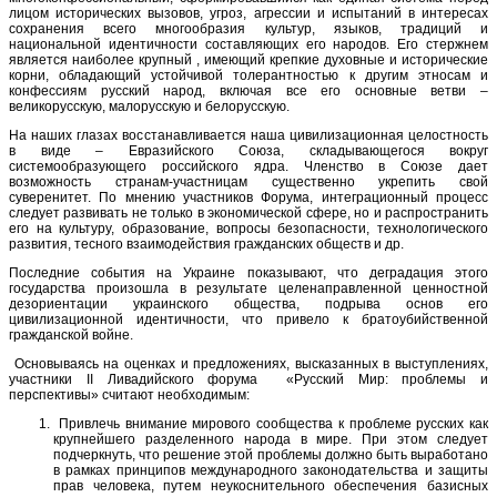
лицом исторических вызовов, угроз, агрессии и испытаний в интересах
сохранения всего многообразия культур, языков, традиций и
национальной идентичности составляющих его народов. Его стержнем
является наиболее крупный , имеющий крепкие духовные и исторические
корни, обладающий устойчивой толерантностью к другим этносам и
конфессиям русский народ, включая все его основные ветви –
великорусскую, малорусскую и белорусскую.
На наших глазах восстанавливается наша цивилизационная целостность
в виде – Евразийского Союза, складывающегося вокруг
системообразующего российского ядра. Членство в Союзе дает
возможность странам-участницам существенно укрепить свой
суверенитет. По мнению участников Форума, интеграционный процесс
следует развивать не только в экономической сфере, но и распространить
его на культуру, образование, вопросы безопасности, технологического
развития, тесного взаимодействия гражданских обществ и др.
Последние события на Украине показывают, что деградация этого
государства произошла в результате целенаправленной ценностной
дезориентации украинского общества, подрыва основ его
цивилизационной идентичности, что привело к братоубийственной
гражданской войне.
Основываясь на оценках и предложениях, высказанных в выступлениях,
участники II Ливадийского форума «Русский Мир: проблемы и
перспективы» считают необходимым:
Привлечь внимание мирового сообщества к проблеме русских как
крупнейшего разделенного народа в мире. При этом следует
подчеркнуть, что решение этой проблемы должно быть выработано
в рамках принципов международного законодательства и защиты
прав человека, путем неукоснительного обеспечения базисных