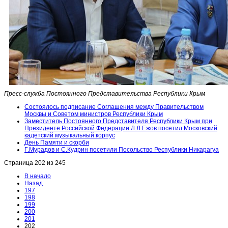
Пресс-служба Постоянного Представительства Республики Крым
Состоялось подписание Соглашения между Правительством
Москвы и Советом министров Республики Крым
Заместитель Постоянного Представителя Республики Крым при
Президенте Российской Федерации Л.Л.Ежов посетил Московский
кадетский музыкальный корпус
День Памяти и скорби
Г.Мурадов и С.Кудрин посетили Посольство Республики Никарагуа
Страница 202 из 245
В начало
Назад
197
198
199
200
201
202