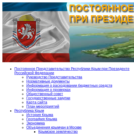
Постоянное Представительство Республики Крым при Президенте
Российской Федерации
Руководство Представительства
Нормативные документы
Информация о расходовании бюджетных средств
Информация о проверках
Общественный совет
Государственные закупки
Карта сайта
План мероприятий
Республика Крым
История Крыма
География Крыма
Экономика
Объединения крымчан в Москве
Крымское землячество