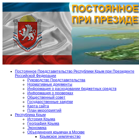
Постоянное Представительство Республики Крым при Президенте
Российской Федерации
Руководство Представительства
Нормативные документы
Информация о расходовании бюджетных средств
Информация о проверках
Общественный совет
Государственные закупки
Карта сайта
План мероприятий
Республика Крым
История Крыма
География Крыма
Экономика
Объединения крымчан в Москве
Крымское землячество