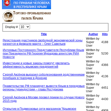
Display #
Title
Author
Hits
Written by
Регистрация участников свободной экономической зоны
Super
4188
начнется в феврале-марте – Олег Савельев
User
Интервью Постоянного Представителя Республики Крым
Written by
при Президенте РФ Георгия Мурадова агентству РИА
Super
5230
Новости
User
Written by
Инвестиции и новые заказы помогут увеличить
Super
4366
эффективность крымских предприятий
User
Written by
Сергей Аксёнов выразил соболезнования родственникам
Super
4136
погибших в трагедии в Донецке
User
Written by
Правительство РФ планирует вывести Крым в передовые
Super
4451
регионы туриндустрии – глава Ростуризма
User
Written by
Сергей Аксёнов в Москве провел прием по случаю Нового
Super
4430
2015 года
User
Written by
Открытие в Подмосковье сети магазинов "Крымское
Super
4909