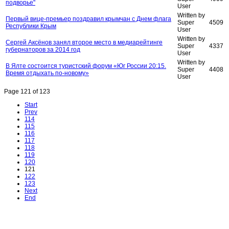
подворье"
User
Written by
Первый вице-премьер поздравил крымчан с Днем флага
Super
4509
Республики Крым
User
Written by
Сергей Аксёнов занял второе место в медиарейтинге
Super
4337
губернаторов за 2014 год
User
Written by
В Ялте состоится туристский форум «Юг России 20:15.
Super
4408
Время отдыхать по-новому»
User
Page 121 of 123
Start
Prev
114
115
116
117
118
119
120
121
122
123
Next
End