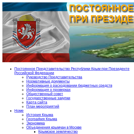
Постоянное Представительство Республики Крым при Президенте
Российской Федерации
Руководство Представительства
Нормативные документы
Информация о расходовании бюджетных средств
Информация о проверках
Общественный совет
Государственные закупки
Карта сайта
План мероприятий
Номе
История Крыма
География Крыма
Экономика
Объединения крымчан в Москве
Крымское землячество