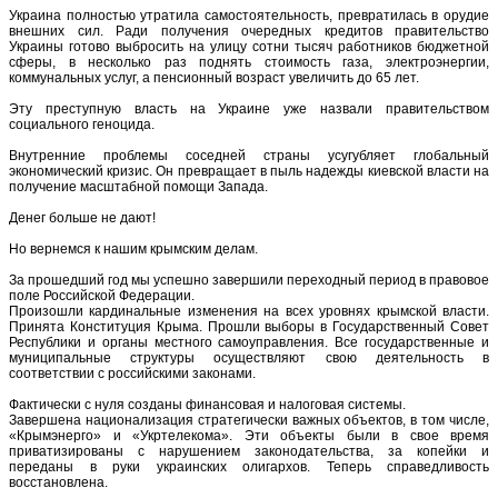
Украина полностью утратила самостоятельность, превратилась в орудие
внешних сил. Ради получения очередных кредитов правительство
Украины готово выбросить на улицу сотни тысяч работников бюджетной
сферы, в несколько раз поднять стоимость газа, электроэнергии,
коммунальных услуг, а пенсионный возраст увеличить до 65 лет.
Эту преступную власть на Украине уже назвали правительством
социального геноцида.
Внутренние проблемы соседней страны усугубляет глобальный
экономический кризис. Он превращает в пыль надежды киевской власти на
получение масштабной помощи Запада.
Денег больше не дают!
Но вернемся к нашим крымским делам.
За прошедший год мы успешно завершили переходный период в правовое
поле Российской Федерации.
Произошли кардинальные изменения на всех уровнях крымской власти.
Принята Конституция Крыма. Прошли выборы в Государственный Совет
Республики и органы местного самоуправления. Все государственные и
муниципальные структуры осуществляют свою деятельность в
соответствии с российскими законами.
Фактически с нуля созданы финансовая и налоговая системы.
Завершена национализация стратегически важных объектов, в том числе,
«Крымэнерго» и «Укртелекома». Эти объекты были в свое время
приватизированы с нарушением законодательства, за копейки и
переданы в руки украинских олигархов. Теперь справедливость
восстановлена.