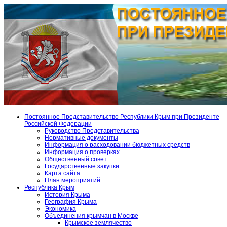
Постоянное Представительство Республики Крым при Президенте
Российской Федерации
Руководство Представительства
Нормативные документы
Информация о расходовании бюджетных средств
Информация о проверках
Общественный совет
Государственные закупки
Карта сайта
План мероприятий
Республика Крым
История Крыма
География Крыма
Экономика
Объединения крымчан в Москве
Крымское землячество