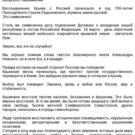
Воссоединение Крыма с Россией произошло в год 700-летия
Преподобного Сергия Радонежского, игумена земли русской.
Это символично!
Столь же символична дата подписания Договора о вхождении нашей
республики в состав Российской Федерации. 18 марта - день обретения
нетленных мощей небесного покровителя крымской земли - святителя
Луки.
Уверен, все это не случайно!
Мы хорошо помним слова святого благоверного князя Александра
Невского: не в силе Бог, а в правде!
Правда истории на нашей стороне! Поэтому мы победили!
Крымская весна начиналась как протест против государственного
переворота в Киеве. Зло майдана угрожало миру и согласию в Крыму.
Выбор был очевиден: Украина, кровь и война или Россия, мир и
стабильность.
Крымчане восстали против насилия, беззакония и фашизма. Это было
мирное восстание. В то же время, мы были готовы защищать свой выбор и
свою свободу. Тысячи жителей Симферополя, Севастополя, других
городов, записались в отряды самообороны.
Люди требовали восстановить историческую справедливость, нарушенную
незаконными, авторитарными и безответственными решениями
политиков.
Сегодня я хочу еще раз поблагодарить своих земляков, которые дали миру
впечатляющий пример любви к Родине, гражданской зрелости,