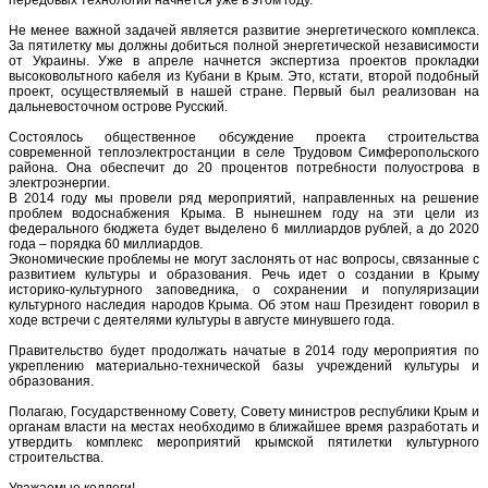
Не менее важной задачей является развитие энергетического комплекса.
За пятилетку мы должны добиться полной энергетической независимости
от Украины. Уже в апреле начнется экспертиза проектов прокладки
высоковольтного кабеля из Кубани в Крым. Это, кстати, второй подобный
проект, осуществляемый в нашей стране. Первый был реализован на
дальневосточном острове Русский.
Состоялось общественное обсуждение проекта строительства
современной теплоэлектростанции в селе Трудовом Симферопольского
района. Она обеспечит до 20 процентов потребности полуострова в
электроэнергии.
В 2014 году мы провели ряд мероприятий, направленных на решение
проблем водоснабжения Крыма. В нынешнем году на эти цели из
федерального бюджета будет выделено 6 миллиардов рублей, а до 2020
года – порядка 60 миллиардов.
Экономические проблемы не могут заслонять от нас вопросы, связанные с
развитием культуры и образования. Речь идет о создании в Крыму
историко-культурного заповедника, о сохранении и популяризации
культурного наследия народов Крыма. Об этом наш Президент говорил в
ходе встречи с деятелями культуры в августе минувшего года.
Правительство будет продолжать начатые в 2014 году мероприятия по
укреплению материально-технической базы учреждений культуры и
образования.
Полагаю, Государственному Совету, Совету министров республики Крым и
органам власти на местах необходимо в ближайшее время разработать и
утвердить комплекс мероприятий крымской пятилетки культурного
строительства.
Уважаемые коллеги!