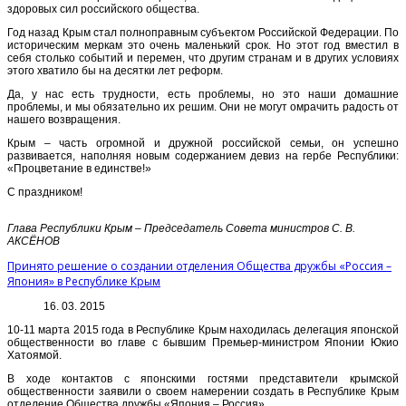
здоровых сил российского общества.
Год назад Крым стал полноправным субъектом Российской Федерации. По
историческим меркам это очень маленький срок. Но этот год вместил в
себя столько событий и перемен, что другим странам и в других условиях
этого хватило бы на десятки лет реформ.
Да, у нас есть трудности, есть проблемы, но это наши домашние
проблемы, и мы обязательно их решим. Они не могут омрачить радость от
нашего возвращения.
Крым – часть огромной и дружной российской семьи, он успешно
развивается, наполняя новым содержанием девиз на гербе Республики:
«Процветание в единстве!»
С праздником!
Глава Республики Крым – Председатель Совета министров С. В.
АКСЁНОВ
Принято решение о создании отделения Общества дружбы «Россия –
Япония» в Республике Крым
16. 03. 2015
10-11 марта 2015 года в Республике Крым находилась делегация японской
общественности во главе с бывшим Премьер-министром Японии Юкио
Хатоямой.
В ходе контактов с японскими гостями представители крымской
общественности заявили о своем намерении создать в Республике Крым
отделение Общества дружбы «Япония – Россия».