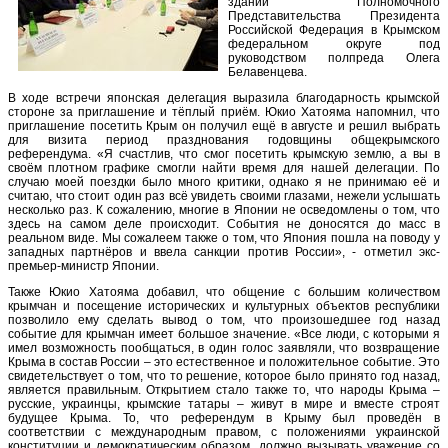
здании Полномочного
Представительства Президента
Российской Федерация в Крымском
федеральном округе под
руководством полпреда Олега
Белавенцева.
В ходе встречи японская делегация выразила благодарность крымской
стороне за приглашение и тёплый приём. Юкио Хатояма напомнил, что
приглашение посетить Крым он получил ещё в августе и решил выбрать
для визита период празднования годовщины общекрымского
референдума. «Я счастлив, что смог посетить крымскую землю, а вы в
своём плотном графике смогли найти время для нашей делегации. По
случаю моей поездки было много критики, однако я не принимаю её и
считаю, что стоит один раз всё увидеть своими глазами, нежели услышать
несколько раз. К сожалению, многие в Японии не осведомлены о том, что
здесь на самом деле происходит. События не доносятся до масс в
реальном виде. Мы сожалеем также о том, что Япония пошла на поводу у
западных партнёров и ввела санкции против России», - отметил экс-
премьер-министр Японии.
Также Юкио Хатояма добавил, что общение с большим количеством
крымчан и посещение исторических и культурных объектов республики
позволило ему сделать вывод о том, что произошедшее год назад
событие для крымчан имеет большое значение. «Все люди, с которыми я
имел возможность пообщаться, в один голос заявляли, что возвращение
Крыма в состав России – это естественное и положительное событие. Это
свидетельствует о том, что то решение, которое было принято год назад,
является правильным. Открытием стало также то, что народы Крыма –
русские, украинцы, крымские татары – живут в мире и вместе строят
будущее Крыма. То, что референдум в Крыму был проведён в
соответствии с международным правом, с положениями украинской
конституции и демократическим образом, должно вызывать уважение со