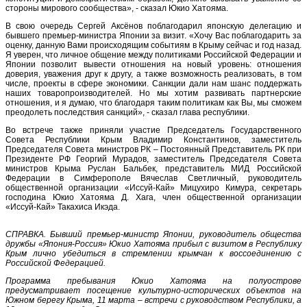
стороны мирового сообщества», - сказал Юкио Хатояма.
В свою очередь Сергей Аксёнов поблагодарил японскую делегацию и
бывшего премьер-министра Японии за визит. «Хочу Вас поблагодарить за
оценку, данную Вами происходящим событиям в Крыму сейчас и год назад.
Я уверен, что личное общение между политиками Российской Федерации и
Японии позволит вывести отношения на новый уровень: отношения
доверия, уважения друг к другу, а также возможность реализовать, в том
числе, проекты в сфере экономики. Санкции дали нам шанс поддержать
наших товаропроизводителей. Но мы хотим развивать партнерские
отношения, и я думаю, что благодаря таким политикам как Вы, мы сможем
преодолеть последствия санкций», - сказал глава республики.
Во встрече также приняли участие Председатель Государственного
Совета Республики Крым Владимир Константинов, заместитель
Председателя Совета министров РК – Постоянный Представитель РК при
Президенте РФ Георгий Мурадов, заместитель Председателя Совета
министров Крыма Руслан Бальбек, представитель МИД Российской
Федерации в Симферополе Вячеслав Светличный, руководитель
общественной организации «Иссуй-Кай» Мицухиро Кимура, секретарь
господина Юкио Хатояма Д. Хага, член общественной организации
«Иссуй-Кай» Такахиса Икэда.
СПРАВКА. Бывший премьер-министр Японии, руководитель общества
дружбы «Япония-Россия» Юкио Хатояма прибыл с визитом в Республику
Крым лично убедиться в стремлении крымчан к воссоединению с
Российской Федерацией.
Программа пребывания Юкио Хатояма на полуострове
предусматривает посещение культурно-исторических объектов на
Южном берегу Крыма, 11 марта – встречи с руководством Республики, а