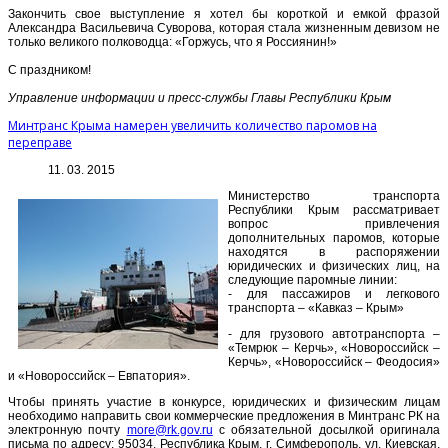
Закончить свое выступление я хотел бы короткой и емкой фразой
Александра Васильевича Суворова, которая стала жизненным девизом не
только великого полководца: «Горжусь, что я Россиянин!»
С праздником!
Управление информации и пресс-службы Главы Республики Крым
Минтранс Крыма намерен увеличить количество паромов на
переправе
11. 03. 2015
Министерство транспорта
Республики Крым рассматривает
вопрос привлечения
дополнительных паромов, которые
находятся в распоряжении
юридических и физических лиц, на
следующие паромные линии:
- для пассажиров и легкового
транспорта – «Кавказ – Крым»
- для грузового автотранспорта –
«Темрюк – Керчь», «Новороссийск –
Керчь», «Новороссийск – Феодосия»
и «Новороссийск – Евпатория».
Чтобы принять участие в конкурсе, юридических и физическим лицам
необходимо направить свои коммерческие предложения в Минтранс РК на
электронную почту
more@rk.gov.ru
с обязательной досылкой оригинала
письма по адресу: 95034, Республика Крым, г. Симферополь, ул. Киевская,