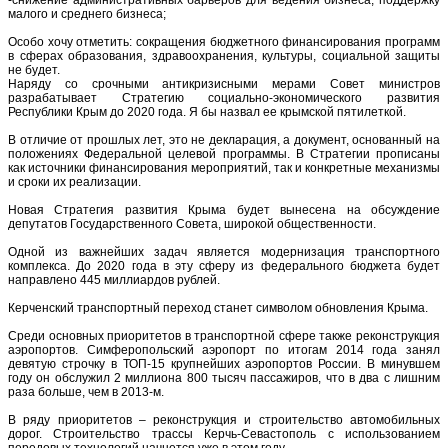
малого и среднего бизнеса;
Особо хочу отметить: сокращения бюджетного финансирования программ
в сферах образования, здравоохранения, культуры, социальной защиты
не будет.
Наряду со срочными антикризисными мерами Совет министров
разрабатывает Стратегию социально-экономического развития
Республики Крым до 2020 года. Я бы назвал ее крымской пятилеткой.
В отличие от прошлых лет, это не декларация, а документ, основанный на
положениях Федеральной целевой программы. В Стратегии прописаны
как источники финансирования мероприятий, так и конкретные механизмы
и сроки их реализации.
Новая Стратегия развития Крыма будет вынесена на обсуждение
депутатов Государственного Совета, широкой общественности.
Одной из важнейших задач является модернизация транспортного
комплекса. До 2020 года в эту сферу из федерального бюджета будет
направлено 445 миллиардов рублей.
Керченский транспортный переход станет символом обновления Крыма.
Среди основных приоритетов в транспортной сфере также реконструкция
аэропортов. Симферопольский аэропорт по итогам 2014 года занял
девятую строчку в ТОП-15 крупнейших аэропортов России. В минувшем
году он обслужил 2 миллиона 800 тысяч пассажиров, что в два с лишним
раза больше, чем в 2013-м.
В ряду приоритетов – реконструкция и строительство автомобильных
дорог. Строительство трассы Керчь-Севастополь с использованием
передовых технологий начнется уже в этом году.