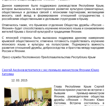
Данное намерение было поддержано руководством Республики Крым,
которое высказалось за всестороннее развитие культурно-гуманитарных,
общественных и деловых связей с японскими партнерами, желающими
вносить свой вклад в формирование отношений сотрудничества с
российскими общественными и деловыми структурами в Крыму.
Отмечалось также, что Крымское отделение Общества дружбы «Россия –
Япония» будет способствовать изучению японского языка и ознакомлению
жителей Крыма с богатой культурой и традициями Японии.
С японской стороны была высказана поддержка данному намерению
крымской общественности, отмечена готовность содействовать изучению
японского языка и культуры на полуострове. Подчеркнута важность
развития отношений дружбы, добрососедства и братства между народами
России и Японии.
Пресс-служба Постоянного Представительства Республики Крым
Сергей Аксёнов встретился с экс-премьер-министром Японии Юкио
Хатояма
12. 03. 2015
Глава Республики Крым Сергей
Аксёнов принял участие во встрече с
бывшим премьер-министром
Японии, руководителем общества
дружбы «Япония – Россия» Юкио
Хатояма. Встреча состоялась в