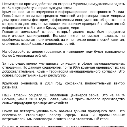
Несмотря на противодействие со стороны Украины, нам удалось наладить
стабильную работу инфраструктуры связи.
Крым полностью интегрирован в информационное пространство России.
Российские и крымские средства массовой информации стали мощным
демократическим фактором, эффективным инструментом общественного
контроля за деятельностью власти, источником правдивой и объективной
информации о событиях в Крыму, стране, мире.
Решается земельный вопрос, который долгие годы был предметом
политических манипуляций. Больше никто не сможет наживать на
проблемах крымчан политический, да и не только политический капитал,
сталкивать людей разных национальностей.
На обустройство депортированных в нынешнем году будет направлено
более 1 миллиарда рублей.
За год существенно улучшилась ситуация в сфере межнациональных
отношений. По данным социологов, почти 90% крымчан оценивают их как
доброжелательные. Крым - территория межнационального согласия. Это
основа процветания нашей республики.
Крымская экономика в 2014 году сохранила положительный вектор
развития.
Наши аграрии собрали 11 миллионов центнеров зерна. Это на 44 %
больше, чем в 2013 году. Более, чем на треть выросло производство
сельхозпродукции фермерских хозяйств.
Почти на четверть увеличились объемы добычи природного газа. Это
обеспечило стабильную работу сферы ЖКХ и промышленных
потребителей. Мы благополучно завершаем отопительный сезон.
Радует и положительная динамика в металлургическом производстве,