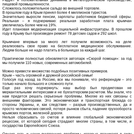
пищевой промышленности.
Сложилось положительное сальдо во внешней торговле.
В прошлом году в Крым принял более 4 миллионов туристов.
Значительно выросли пенсии, зарплаты работников бюджетной сферы.
Реальная – я подчеркиваю: реальная заработная плата крымчан
увеличилась более чем на 19%.
Идет плановая модернизация социальной инфраструктуры. В прошлом
году в Крыму был произведен ремонт 78 детских садов и 292 школ.
Крымчане впервые за много лет получили возможность на деле
реализовать свое право на бесплатное медицинское обслуживание.
Людям больше не надо платить в больницах за каждый шаг.
Практически полностью обновляется автопарк «Скорой помощи»: за год
мы получили 110 новых, современных автомобилей.
Можно привести множество подобных позитивных примеров.
Крым – часть огромной и дружной российской семьи!
Голосуя год назад за Россию, все мы понимали, что референдум – это
только начало большого и сложного пути.
Еще раз хочу подчеркнуть: наш выбор был продиктован не
меркантильными интересами и не бухгалтерским расчетом. Мы знали, что
нам придется решать серьезные проблемы. Многие из них связаны с
внешними факторами. Это экономическая и транспортная блокада со
стороны Украины, и, как следствие – разрыв производственных, да и
просто человеческих связей, потеря рынков сбыта, падение грузооборота
крымских портов, железной дороги.
Нельзя сбрасывать со счетов и влияние глобальной экономической
рецессии, от которой сегодня страдают многие страны, в том числе, и
государства Европейского Союза.
Однако есть и наши внутренние проблемы, которые возникают в силу