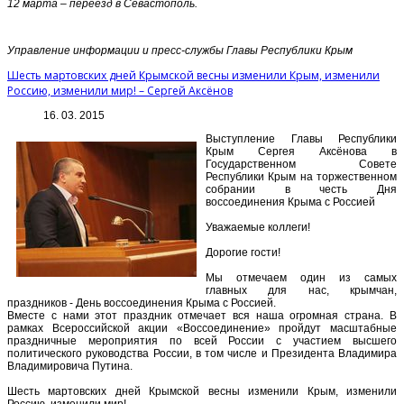
12 марта – переезд в Севастополь.
Управление информации и пресс-службы Главы Республики Крым
Шесть мартовских дней Крымской весны изменили Крым, изменили
Россию, изменили мир! – Сергей Аксёнов
16. 03. 2015
Выступление Главы Республики
Крым Сергея Аксёнова в
Государственном Совете
Республики Крым на торжественном
собрании в честь Дня
воссоединения Крыма с Россией
Уважаемые коллеги!
Дорогие гости!
Мы отмечаем один из самых
главных для нас, крымчан,
праздников - День воссоединения Крыма с Россией.
Вместе с нами этот праздник отмечает вся наша огромная страна. В
рамках Всероссийской акции «Воссоединение» пройдут масштабные
праздничные мероприятия по всей России с участием высшего
политического руководства России, в том числе и Президента Владимира
Владимировича Путина.
Шесть мартовских дней Крымской весны изменили Крым, изменили
Россию, изменили мир!