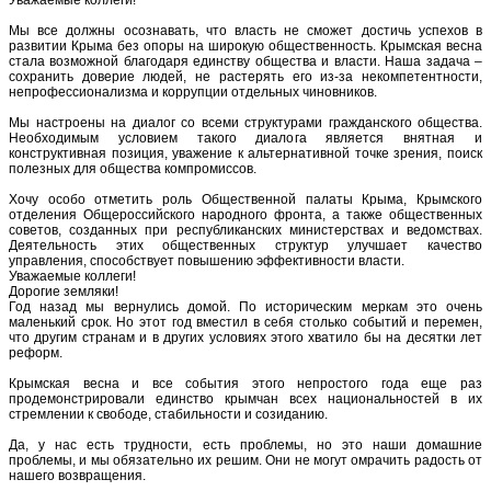
Мы все должны осознавать, что власть не сможет достичь успехов в
развитии Крыма без опоры на широкую общественность. Крымская весна
стала возможной благодаря единству общества и власти. Наша задача –
сохранить доверие людей, не растерять его из-за некомпетентности,
непрофессионализма и коррупции отдельных чиновников.
Мы настроены на диалог со всеми структурами гражданского общества.
Необходимым условием такого диалога является внятная и
конструктивная позиция, уважение к альтернативной точке зрения, поиск
полезных для общества компромиссов.
Хочу особо отметить роль Общественной палаты Крыма, Крымского
отделения Общероссийского народного фронта, а также общественных
советов, созданных при республиканских министерствах и ведомствах.
Деятельность этих общественных структур улучшает качество
управления, способствует повышению эффективности власти.
Уважаемые коллеги!
Дорогие земляки!
Год назад мы вернулись домой. По историческим меркам это очень
маленький срок. Но этот год вместил в себя столько событий и перемен,
что другим странам и в других условиях этого хватило бы на десятки лет
реформ.
Крымская весна и все события этого непростого года еще раз
продемонстрировали единство крымчан всех национальностей в их
стремлении к свободе, стабильности и созиданию.
Да, у нас есть трудности, есть проблемы, но это наши домашние
проблемы, и мы обязательно их решим. Они не могут омрачить радость от
нашего возвращения.