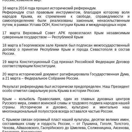
16 марта 2014 года прошел исторический референдум.
Референдум стал правовым инструментом, благодаря которому воля
народов Крыма, их стремление к свободе, справедливости и
самоопределению были реализованы законным, ненасильственным
путем, в рамках Устава ООН, Конституции Крыма и международных норм.
17 марта Верховный Совет АРК провозгласил Крым независимым
суверенным государством — Республикой Крым
18 марта в Георгиевском зале Кремля был подписан межгосударственный
договор о принятии Республики Крым и города Севастополя в состав
России.
19 марта Конституционный Суд признал Российской Федерации Договор
соответствующим Конституции.
20 марта исторический документ ратифицировала Государственная Дума,
а 21 марта – Федеральное Собрание России.
Результат референдума был исторически предопределен. Наш Президент
особо отметил сакральную роль Крыма в истории России.
Крым – колыбель Православия, один из главных духовных центров
Русского мира, символ воинской славы и трудового подвига народов нашей
страны. Исторически и духовно, культурно и ментально наш
многонациональный полуостров всегда оставался частью России.
С Крымом связан огромный пласт нашей культуры, десятки великих имен,
составивших славу и гордость России, – от Пушкина, Гоголя, Толстого,
Чехова, Айвазовского, ГаспрИнского до Шмелева, Солженицина, Аксенова,
Бродского, Караманова.