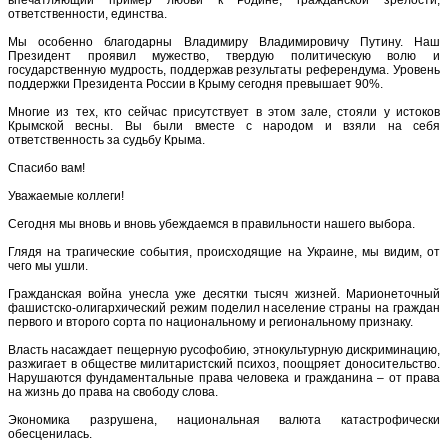
ответственности, единства.
Мы особенно благодарны Владимиру Владимировичу Путину. Наш
Президент проявил мужество, твердую политическую волю и
государственную мудрость, поддержав результаты референдума. Уровень
поддержки Президента России в Крыму сегодня превышает 90%.
Многие из тех, кто сейчас присутствует в этом зале, стояли у истоков
Крымской весны. Вы были вместе с народом и взяли на себя
ответственность за судьбу Крыма.
Спасибо вам!
Уважаемые коллеги!
Сегодня мы вновь и вновь убеждаемся в правильности нашего выбора.
Глядя на трагические события, происходящие на Украине, мы видим, от
чего мы ушли.
Гражданская война унесла уже десятки тысяч жизней. Марионеточный
фашистско-олигархический режим поделил население страны на граждан
первого и второго сорта по национальному и региональному признаку.
Власть насаждает пещерную русофобию, этнокультурную дискриминацию,
разжигает в обществе милитаристский психоз, поощряет доносительство.
Нарушаются фундаментальные права человека и гражданина – от права
на жизнь до права на свободу слова.
Экономика разрушена, национальная валюта катастрофически
обесценилась.