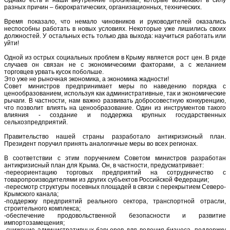
разных причин – бюрократических, организационных, технических.
Время показало, что немало чиновников и руководителей оказались
неспособны работать в новых условиях. Некоторые уже лишились своих
должностей. У остальных есть только два выхода: научиться работать или
уйти!
Одной из острых социальных проблем в Крыму является рост цен. В ряде
случаев он связан не с экономическими факторами, а с желанием
торговцев урвать кусок побольше.
Это уже не рыночная экономика, а экономика жадности!
Совет министров предпринимает меры по наведению порядка с
ценообразованием, используя как административные, так и экономические
рычаги. В частности, нам важно развивать добросовестную конкуренцию,
что позволит влиять на ценообразование. Один из инструментов такого
влияния - создание и поддержка крупных государственных
сельхозпредприятий.
Правительство нашей страны разработало антикризисный план.
Президент поручил принять аналогичные меры во всех регионах.
В соответствии с этим поручением Советом министров разработан
антикризисный план для Крыма. Он, в частности, предусматривает:
-переориентацию торговых предприятий на сотрудничество с
товаропроизводителями из других субъектов Российской Федерации;
-пересмотр структуры посевных площадей в связи с перекрытием Северо-
Крымского канала;
-поддержку предприятий реального сектора, транспортной отрасли,
строительного комплекса;
-обеспечение продовольственной безопасности и развитие
импортозамещения;
-снижение административных барьеров для ведения бизнеса, поддержку