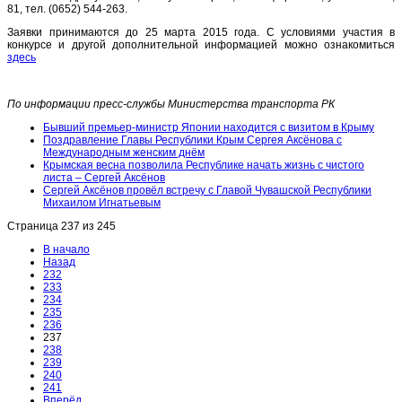
81, тел. (0652) 544-263.
Заявки принимаются до 25 марта 2015 года. С условиями участия в
конкурсе и другой дополнительной информацией можно ознакомиться
здесь
По информации пресс-службы Министерства транспорта РК
Бывший премьер-министр Японии находится с визитом в Крыму
Поздравление Главы Республики Крым Сергея Аксёнова с
Международным женским днём
Крымская весна позволила Республике начать жизнь с чистого
листа – Сергей Аксёнов
Сергей Аксёнов провёл встречу с Главой Чувашской Республики
Михаилом Игнатьевым
Страница 237 из 245
В начало
Назад
232
233
234
235
236
237
238
239
240
241
Вперёд