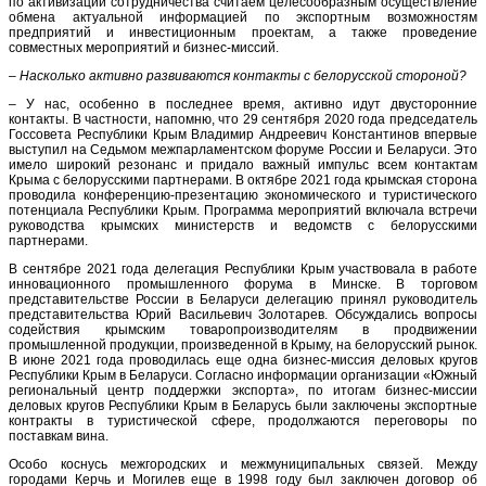
по активизации сотрудничества считаем целесообразным осуществление
обмена актуальной информацией по экспортным возможностям
предприятий и инвестиционным проектам, а также проведение
совместных мероприятий и бизнес-миссий.
–
Насколько активно развиваются контакты с белорусской стороной?
– У нас, особенно в последнее время, активно идут двусторонние
контакты. В частности, напомню, что 29 сентября 2020 года председатель
Госсовета Республики Крым Владимир Андреевич Константинов впервые
выступил на Седьмом межпарламентском форуме России и Беларуси. Это
имело широкий резонанс и придало важный импульс всем контактам
Крыма с белорусскими партнерами. В октябре 2021 года крымская сторона
проводила конференцию-презентацию экономического и туристического
потенциала Республики Крым. Программа мероприятий включала встречи
руководства крымских министерств и ведомств с белорусскими
партнерами.
В сентябре 2021 года делегация Республики Крым участвовала в работе
инновационного промышленного форума в Минске. В торговом
представительстве России в Беларуси делегацию принял руководитель
представительства Юрий Васильевич Золотарев. Обсуждались вопросы
содействия крымским товаропроизводителям в продвижении
промышленной продукции, произведенной в Крыму, на белорусский рынок.
В июне 2021 года проводилась еще одна бизнес-миссия деловых кругов
Республики Крым в Беларуси. Согласно информации организации «Южный
региональный центр поддержки экспорта», по итогам бизнес-миссии
деловых кругов Республики Крым в Беларусь были заключены экспортные
контракты в туристической сфере, продолжаются переговоры по
поставкам вина.
Особо коснусь межгородских и межмуниципальных связей. Между
городами Керчь и Могилев еще в 1998 году был заключен договор об