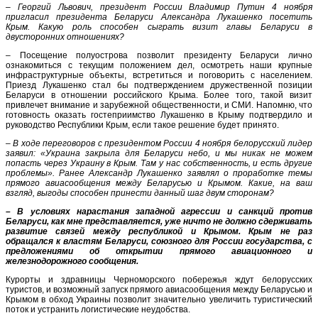
–
Георгий Львович, президент России Владимир Путин 4 ноября
пригласил президента Беларуси Александра Лукашенко посетить
Крым. Какую роль способен сыграть визит главы Беларуси в
двусторонних отношениях?
–
Посещение полуострова позволит президенту Беларуси лично
ознакомиться с текущим положением дел, осмотреть наши крупные
инфраструктурные объекты, встретиться и поговорить с населением.
Приезд Лукашенко стал бы подтверждением дружественной позиции
Беларуси в отношении российского Крыма. Более того, такой визит
привлечет внимание и зарубежной общественности, и СМИ. Напомню, что
готовность оказать гостеприимство Лукашенко в Крыму подтвердило и
руководство Республики Крым, если такое решение будет принято.
–
В ходе переговоров с президентом России 4 ноября белорусский лидер
заявил: «Украина закрыла для Беларуси небо, и мы никак не можем
попасть через Украину в Крым. Там у нас собственность, и есть другие
проблемы». Ранее Александр Лукашенко заявлял о проработке темы
прямого авиасообщения между Беларусью и Крымом. Какие, на ваш
взгляд, выгоды способен принести данный шаг двум сторонам?
– В условиях нарастания западной агрессии и санкций против
Беларуси, как мне представляется, уже ничто не должно сдерживать
развитие связей между республикой и Крымом. Крым не раз
обращался к властям Беларуси, союзного для России государства, с
предложениями об открытии прямого авиационного и
железнодорожного сообщения.
Курорты и здравницы Черноморского побережья ждут белорусских
туристов, и возможный запуск прямого авиасообщения между Беларусью и
Крымом в обход Украины позволит значительно увеличить туристический
поток и устранить логистические неудобства.