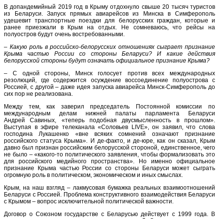
В допандемийный 2019 год в Крыму отдохнуло свыше 20 тысяч туристов
из Беларуси. Запуск прямых авиарейсов из Минска в Симферополь
удешевит транспортные поездки для белорусских граждан, которые и
ранее приезжали в Крым на отдых. Не сомневаюсь, что рейсы на
полуостров будут очень востребованными.
– Какую роль в российско-белорусских отношениях сыграет признание
Крыма частью России со стороны Беларуси? И какие действия
белорусской стороны будут означать официальное признание Крыма?
– С одной стороны, Минск голосует против всех международных
резолюций, где содержится осуждение воссоединение полуострова с
Россией, с другой – даже идея запуска авиарейса Минск-Симферополь до
сих пор не реализована.
Между тем, как заверил председатель Постоянной комиссии по
международным делам нижней палаты парламента Беларуси
Андрей Савиных, «теперь подобная двусмысленность в прошлом».
Выступая в эфире телеканала «Соловьев LIVE», он заявил, что слова
господина Лукашенко «вне всяких сомнений означают признание
российского статуса Крыма». И де-факто, и де-юре, как он сказал, Крым
давно был признан российским белорусской стороной, единственное, чего
не было – «какого-то политического заявления, чтобы формализовать это
для российского медийного пространства». Но именно официальное
признание Крыма частью России со стороны Беларуси может сыграть
огромную роль в политическом, экономическом и иных смыслах.
Крым, на наш взгляд – лакмусовая бумажка реальных взаимоотношений
Беларуси с Россией. Проблема конструктивного взаимодействия Беларуси
с Крымом – вопрос исключительной политической важности.
Договор о Союзном государстве с Беларусью действует с 1999 года. В