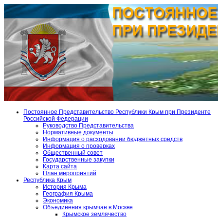
Постоянное Представительство Республики Крым при Президенте
Российской Федерации
Руководство Представительства
Нормативные документы
Информация о расходовании бюджетных средств
Информация о проверках
Общественный совет
Государственные закупки
Карта сайта
План мероприятий
Республика Крым
История Крыма
География Крыма
Экономика
Объединения крымчан в Москве
Крымское землячество