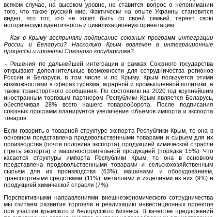
всяком случае, на высоком уровне, не ставится вопрос о непонимании
того, что такое русский мир. Фактически на опыте Украины становится
видно, что тот, кто не хочет быть со своей семьей, теряет свою
историческую идентичность и цивилизационную ориентацию.
–
Как в Крыму восприняли подписание союзных программ интеграции
России и Беларуси? Насколько Крым вовлечен в интеграционные
процессы и проекты Союзного государства?
– Решения по дальнейшей интеграции в рамках Союзного государства
открывают дополнительные возможности для сотрудничества регионов
России и Беларуси, в том числе и по Крыму. Крым пользуется этими
возможностями в сферах туризма, аграрной и промышленной политики, а
также транспортного сообщения. По состоянию на 2020 год крупнейшим
иностранным торговым партнером Республики Крым является Беларусь,
обеспечивая 28% всего нашего товарооборота. После подписания
союзных программ планируется увеличение объемов импорта и экспорта
товаров.
Если говорить о товарной структуре экспорта Республики Крым, то она в
основном представлена продовольственными товарами и сырьем для их
производства (почти половина экспорта), продукцией химической отрасли
(треть экспорта) и машиностроительной продукцией (порядка 15%). Что
касается структуры импорта Республики Крым, то она в основном
представлена продовольственными товарами и сельскохозяйственным
сырьем для их производства (63%), машинами и оборудованием,
транспортными средствами (11%), металлами и изделиями из них (9%) и
продукцией химической отрасли (7%).
Перспективными направлениями внешнеэкономического сотрудничества
мы считаем развитие торговли и реализацию инвестиционных проектов
при участии крымского и белорусского бизнеса. В качестве предложений