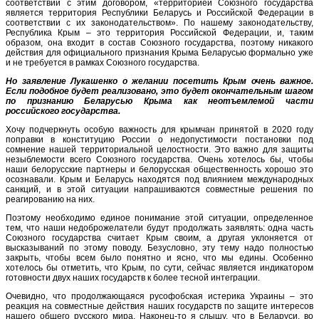
соответствии с этим договором, «территорией Союзного государства
является территория Республики Беларусь и Российской Федерации в
соответствии с их законодательством». По нашему законодательству,
Республика Крым – это территория Российской Федерации, и, таким
образом, она входит в состав Союзного государства, поэтому никакого
действия для официального признания Крыма Беларусью формально уже
и не требуется в рамках Союзного государства.
Но заявление Лукашенко о желании посетить Крым очень важное.
Если подобное будет реализовано, это будет окончательным шагом
по признанию Беларусью Крыма как неотъемлемой части
российского государства.
Хочу подчеркнуть особую важность для крымчан принятой в 2020 году
поправки в конституцию России о недопустимости постановки под
сомнение нашей территориальной целостности. Это важно для защиты
незыблемости всего Союзного государства. Очень хотелось бы, чтобы
наши белорусские партнеры и белорусская общественность хорошо это
осознавали. Крым и Беларусь находятся под влиянием международных
санкций, и в этой ситуации напрашиваются совместные решения по
реагированию на них.
Поэтому необходимо единое понимание этой ситуации, определенное
тем, что наши недоброжелатели будут продолжать заявлять: одна часть
Союзного государства считает Крым своим, а другая уклоняется от
высказываний по этому поводу. Безусловно, эту тему надо полностью
закрыть, чтобы всем было понятно и ясно, что мы едины. Особенно
хотелось бы отметить, что Крым, по сути, сейчас является индикатором
готовности двух наших государств к более тесной интеграции.
Очевидно, что продолжающаяся русофобская истерика Украины – это
реакция на совместные действия наших государств по защите интересов
нашего общего русского мира. Наконец-то я слышу, что в Беларуси, во