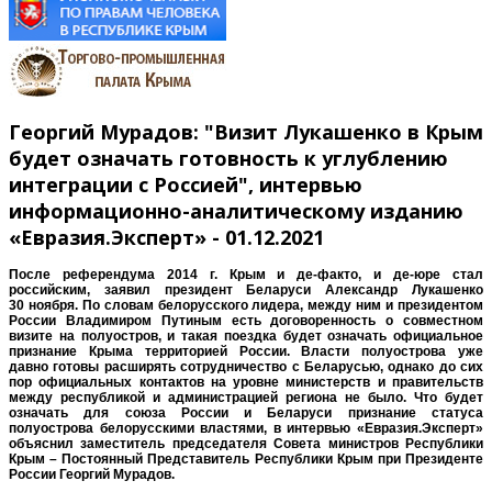
Георгий Мурадов: "Визит Лукашенко в Крым
будет означать готовность к углублению
интеграции с Россией", интервью
информационно-аналитическому изданию
«Евразия.Эксперт» - 01.12.2021
После референдума 2014 г. Крым и де-факто, и де-юре стал
российским, заявил президент Беларуси Александр Лукашенко
30 ноября. По словам белорусского лидера, между ним и президентом
России Владимиром Путиным есть договоренность о совместном
визите на полуостров, и такая поездка будет означать официальное
признание Крыма территорией России. Власти полуострова уже
давно
готовы
расширять сотрудничество с Беларусью, однако до сих
пор официальных контактов на уровне министерств и правительств
между республикой и администрацией региона
не было
. Что будет
означать для союза России и Беларуси признание статуса
полуострова белорусскими властями, в интервью «Евразия.Эксперт»
объяснил заместитель председателя Совета министров Республики
Крым – Постоянный Представитель Республики Крым при Президенте
России Георгий Мурадов.