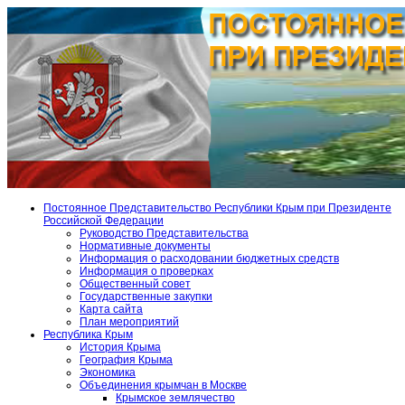
Постоянное Представительство Республики Крым при Президенте
Российской Федерации
Руководство Представительства
Нормативные документы
Информация о расходовании бюджетных средств
Информация о проверках
Общественный совет
Государственные закупки
Карта сайта
План мероприятий
Республика Крым
История Крыма
География Крыма
Экономика
Объединения крымчан в Москве
Крымское землячество