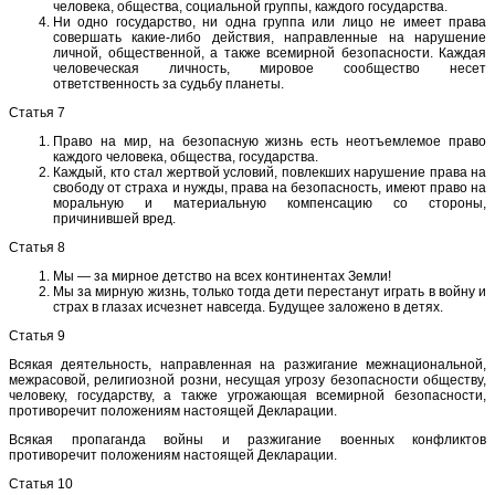
человека, общества, социальной группы, каждого государства.
Ни одно государство, ни одна группа или лицо не имеет права
совершать какие-либо действия, направленные на нарушение
личной, общественной, а также всемирной безопасности. Каждая
человеческая личность, мировое сообщество несет
ответственность за судьбу планеты.
Статья 7
Право на мир, на безопасную жизнь есть неотъемлемое право
каждого человека, общества, государства.
Каждый, кто стал жертвой условий, повлекших нарушение права на
свободу от страха и нужды, права на безопасность, имеют право на
моральную и материальную компенсацию со стороны,
причинившей вред.
Статья 8
Мы — за мирное детство на всех континентах Земли!
Мы за мирную жизнь, только тогда дети перестанут играть в войну и
страх в глазах исчезнет навсегда. Будущее заложено в детях.
Статья 9
Всякая деятельность, направленная на разжигание межнациональной,
межрасовой, религиозной розни, несущая угрозу безопасности обществу,
человеку, государству, а также угрожающая всемирной безопасности,
противоречит положениям настоящей Декларации.
Всякая пропаганда войны и разжигание военных конфликтов
противоречит положениям настоящей Декларации.
Статья 10