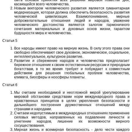
касающейся всего человечества.
Новым вектором человеческого развития является гуманитарная
модернизация, которая должна обеспечить безопасность развития
человеческой цивилизации. Взаимопонимание, мирные
доброжелательные отношения людей и народов, уважение
человеческого достоинства являются залогом гармоничного
сочетания материальных и духовных основ жизни, гарантом
будущности мира и человечества.
Статья 5
Все народы имеют право на мирную жизнь. В силу этого права они
свободно обеспечивают свое духовное, экономическое, социальное,
интеллектуальное, культурное развитие.
Развитие и сбережение народов и человечества предполагает
бережное отношение к своим естественным ресурсам и природным
богатствам, в то же время требует и побуждает к совместным
действиям для решения глобальных проблем человечества,
климата, биосферы и ноосферы планеты.
Статья 6
Мы считаем необходимой и неотложной мерой урегулирование
мировой обстановки средствами норм международного права и
нравственных принципов в целях укрепления безопасности и
дальнейшего построения дружественных отношений между
странами и народами.
Считаем недопустимым в международных отношениях применение
силовых методов, направленных на подавление личности и
угнетение народов, лишение их возможности мирного
сосуществования.
Мирная жизнь и всемирная безопасность - дело чести каждого