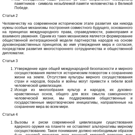
памятников - символа незыблемой памяти человечества о Великой
Победе.
Статья 2
Человечеству на современном историческом этапе развития как никогда
нужны особые механизмы построения совместного будущего, основанного
на принципах международного права, справедливости, равноправия и
взаимного уважения. Одним из таких механизмов является формирование
общественной интеграционной модели партнерства народов на основе
духовно­нравственных принципов, во имя утверждения мира и согласия,
посредством развития многостороннего сотрудничества и общественной
дипломатии.
Статья 3
Утверждение идеи общей международной безопасности и мирного
сосуществования является историческим поворотом к сохранению
жизни на земле. Отсутствие культуры мирного сосуществования
стран и народов, борьба и войны могут привести к гибели всей
человеческой цивилизации.
Исходя из многообразия культур и народов, их духовно­
нравственных основ, общего для всех смысла самоценности
человеческой жизни, мы поддерживаем общественные и
государственные миротворческие инициативы, направленные на
сохранение мира во всем мире.
Статья 4
Вызовы и риски современной цивилизации существования
ядерного оружия на планете не оставляют альтернативы мирному
сосуществованию. Такое понимание должно необходимым образом
быть основой принятия всех решений мировой повестки дня,