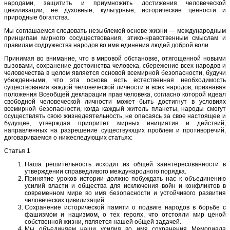
народами, защитить и приумножить достижения человеческой
цивилизации, ее духовные, культурные, исторические ценности и
природные богатства.
Мы соглашаемся следовать незыблемой основе жизни — международным
принципам мирного сосуществования, этико-нравственным смыслам и
правилам содружества народов во имя единения людей доброй воли.
Принимая во внимание, что в мировой обстановке, отягощенной новыми
вызовами, сохранение достоинства человека, сбережение всех народов и
человечества в целом является основой всемирной безопасности, будучи
убежденными, что эта основа есть естественная необходимость
существования каждой человеческой личности и всех народов, признавая
положения Всеобщей декларации прав человека, согласно которой идеал
свободной человеческой личности может быть достигнут в условиях
всемирной безопасности, когда каждый житель планеты, народы смогут
осуществлять свою жизнедеятельность, не опасаясь за свое настоящее и
будущее, утверждая приоритет мирных инициатив и действий,
направленных на разрешение существующих проблем и противоречий,
договариваемся о нижеследующих статьях:
Статья 1
Наша решительность исходит из общей заинтересованности в
утверждении справедливого международного порядка.
Принятие уроков истории должно побуждать нас к объединению
усилий власти и общества для исключения войн и конфликтов в
современном мире во имя безопасности и устойчивого развития
человеческих цивилизаций.
Сохранение исторической памяти о подвиге народов в борьбе с
фашизмом и нацизмом, о тех героях, что отстояли мир ценой
собственной жизни, является нашей общей задачей.
Мы объединяем наши усилия во имя сохранения Мемориала