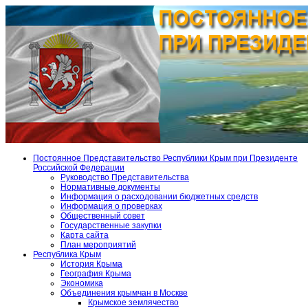
Постоянное Представительство Республики Крым при Президенте
Российской Федерации
Руководство Представительства
Нормативные документы
Информация о расходовании бюджетных средств
Информация о проверках
Общественный совет
Государственные закупки
Карта сайта
План мероприятий
Республика Крым
История Крыма
География Крыма
Экономика
Объединения крымчан в Москве
Крымское землячество