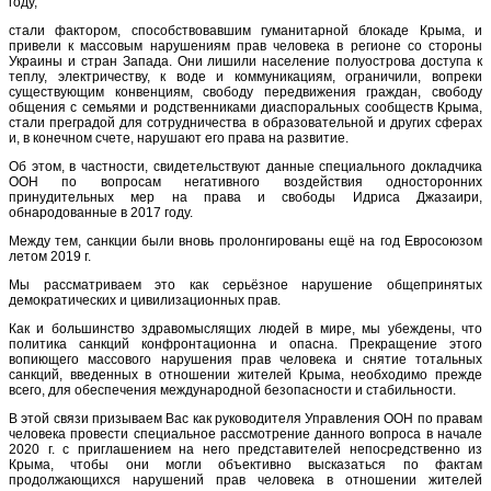
году,
стали фактором, способствовавшим гуманитарной блокаде Крыма, и
привели к массовым нарушениям прав человека в регионе со стороны
Украины и стран Запада. Они лишили население полуострова доступа к
теплу, электричеству, к воде и коммуникациям, ограничили, вопреки
существующим конвенциям, свободу передвижения граждан, свободу
общения с семьями и родственниками диаспоральных сообществ Крыма,
стали преградой для сотрудничества в образовательной и других сферах
и, в конечном счете, нарушают его права на развитие.
Об этом, в частности, свидетельствуют данные специального докладчика
ООН по вопросам негативного воздействия односторонних
принудительных мер на права и свободы Идриса Джазаири,
обнародованные в 2017 году.
Между тем, санкции были вновь пролонгированы ещё на год Евросоюзом
летом 2019 г.
Мы рассматриваем это как серьёзное нарушение общепринятых
демократических и цивилизационных прав.
Как и большинство здравомыслящих людей в мире, мы убеждены, что
политика санкций конфронтационна и опасна. Прекращение этого
вопиющего массового нарушения прав человека и снятие тотальных
санкций, введенных в отношении жителей Крыма, необходимо прежде
всего, для обеспечения международной безопасности и стабильности.
В этой связи призываем Вас как руководителя Управления ООН по правам
человека провести специальное рассмотрение данного вопроса в начале
2020 г. с приглашением на него представителей непосредственно из
Крыма, чтобы они могли объективно высказаться по фактам
продолжающихся нарушений прав человека в отношении жителей