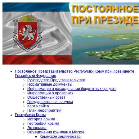
Постоянное Представительство Республики Крым при Президенте
Российской Федерации
Руководство Представительства
Нормативные документы
Информация о расходовании бюджетных средств
Информация о проверках
Общественный совет
Государственные закупки
Карта сайта
План мероприятий
Республика Крым
История Крыма
География Крыма
Экономика
Объединения крымчан в Москве
Крымское землячество