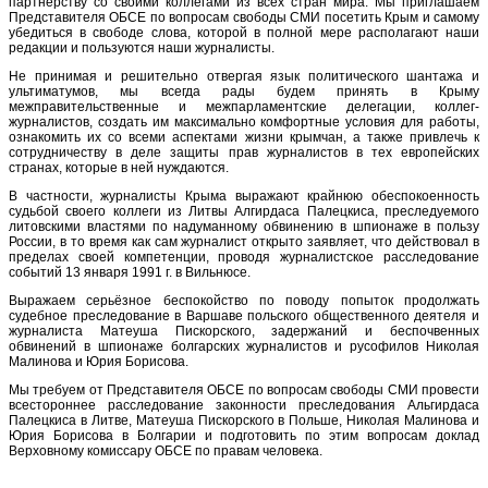
партнерству со своими коллегами из всех стран мира. Мы приглашаем
Представителя ОБСЕ по вопросам свободы СМИ посетить Крым и самому
убедиться в свободе слова, которой в полной мере располагают наши
редакции и пользуются наши журналисты.
Не принимая и решительно отвергая язык политического шантажа и
ультиматумов, мы всегда рады будем принять в Крыму
межправительственные и межпарламентские делегации, коллег-
журналистов, создать им максимально комфортные условия для работы,
ознакомить их со всеми аспектами жизни крымчан, а также привлечь к
сотрудничеству в деле защиты прав журналистов в тех европейских
странах, которые в ней нуждаются.
В частности, журналисты Крыма выражают крайнюю обеспокоенность
судьбой своего коллеги из Литвы Алгирдаса Палецкиса, преследуемого
литовскими властями по надуманному обвинению в шпионаже в пользу
России, в то время как сам журналист открыто заявляет, что действовал в
пределах своей компетенции, проводя журналистское расследование
событий 13 января 1991 г. в Вильнюсе.
Выражаем серьёзное беспокойство по поводу попыток продолжать
судебное преследование в Варшаве польского общественного деятеля и
журналиста Матеуша Пискорского, задержаний и беспочвенных
обвинений в шпионаже болгарских журналистов и русофилов Николая
Малинова и Юрия Борисова.
Мы требуем от Представителя ОБСЕ по вопросам свободы СМИ провести
всестороннее расследование законности преследования Альгирдаса
Палецкиса в Литве, Матеуша Пискорского в Польше, Николая Малинова и
Юрия Борисова в Болгарии и подготовить по этим вопросам доклад
Верховному комиссару ОБСЕ по правам человека.