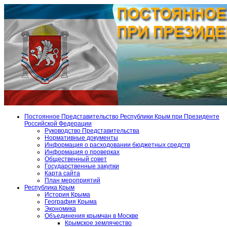
Постоянное Представительство Республики Крым при Президенте
Российской Федерации
Руководство Представительства
Нормативные документы
Информация о расходовании бюджетных средств
Информация о проверках
Общественный совет
Государственные закупки
Карта сайта
План мероприятий
Республика Крым
История Крыма
География Крыма
Экономика
Объединения крымчан в Москве
Крымское землячество