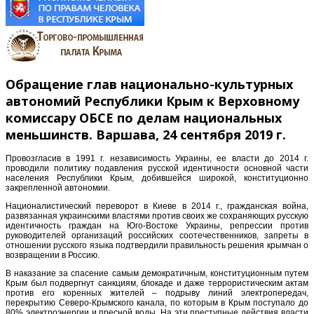
Обращение глав национально-культурных
автономий Республики Крым к Верховному
комиссару ОБСЕ по делам национальных
меньшинств. Варшава, 24 сентября 2019 г.
Провозгласив в 1991 г. независимость Украины, ее власти до 2014 г.
проводили политику подавления русской идентичности основной части
населения Республики Крым, добившейся широкой, конституционно
закрепленной автономии.
Националистический переворот в Киеве в 2014 г., гражданская война,
развязанная украинскими властями против своих же сохраняющих русскую
идентичность граждан на Юго-Востоке Украины, репрессии против
руководителей организаций российских соотечественников, запреты в
отношении русского языка подтвердили правильность решения крымчан о
возвращении в Россию.
В наказание за спасение самым демократичным, конституционным путем
Крым был подвергнут санкциям, блокаде и даже террористическим актам
против его коренных жителей – подрыву линий электропередач,
перекрытию Северо-Крымского канала, по которым в Крым поступало до
80% электроэнергии и пресной воды. На эти преступные действия власти