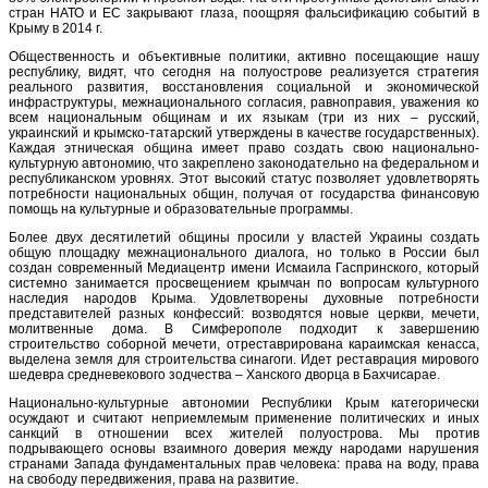
стран НАТО и ЕС закрывают глаза, поощряя фальсификацию событий в
Крыму в 2014 г.
Общественность и объективные политики, активно посещающие нашу
республику, видят, что сегодня на полуострове реализуется стратегия
реального развития, восстановления социальной и экономической
инфраструктуры, межнационального согласия, равноправия, уважения ко
всем национальным общинам и их языкам (три из них – русский,
украинский и крымско-татарский утверждены в качестве государственных).
Каждая этническая община имеет право создать свою национально-
культурную автономию, что закреплено законодательно на федеральном и
республиканском уровнях. Этот высокий статус позволяет удовлетворять
потребности национальных общин, получая от государства финансовую
помощь на культурные и образовательные программы.
Более двух десятилетий общины просили у властей Украины создать
общую площадку межнационального диалога, но только в России был
создан современный Медиацентр имени Исмаила Гаспринского, который
системно занимается просвещением крымчан по вопросам культурного
наследия народов Крыма. Удовлетворены духовные потребности
представителей разных конфессий: возводятся новые церкви, мечети,
молитвенные дома. В Симферополе подходит к завершению
строительство соборной мечети, отреставрирована караимская кенасса,
выделена земля для строительства синагоги. Идет реставрация мирового
шедевра средневекового зодчества – Ханского дворца в Бахчисарае.
Национально-культурные автономии Республики Крым категорически
осуждают и считают неприемлемым применение политических и иных
санкций в отношении всех жителей полуострова. Мы против
подрывающего основы взаимного доверия между народами нарушения
странами Запада фундаментальных прав человека: права на воду, права
на свободу передвижения, права на развитие.