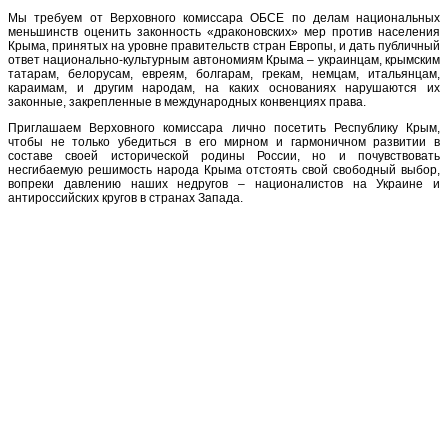
Мы требуем от Верховного комиссара ОБСЕ по делам национальных
меньшинств оценить законность «драконовских» мер против населения
Крыма, принятых на уровне правительств стран Европы, и дать публичный
ответ национально-культурным автономиям Крыма – украинцам, крымским
татарам, белорусам, евреям, болгарам, грекам, немцам, итальянцам,
караимам, и другим народам, на каких основаниях нарушаются их
законные, закрепленные в международных конвенциях права.
Приглашаем Верховного комиссара лично посетить Республику Крым,
чтобы не только убедиться в его мирном и гармоничном развитии в
составе своей исторической родины России, но и почувствовать
несгибаемую решимость народа Крыма отстоять свой свободный выбор,
вопреки давлению наших недругов – националистов на Украине и
антироссийских кругов в странах Запада.