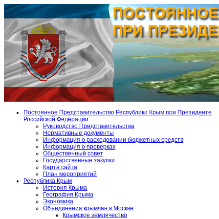
Постоянное Представительство Республики Крым при Президенте
Российской Федерации
Руководство Представительства
Нормативные документы
Информация о расходовании бюджетных средств
Информация о проверках
Общественный совет
Государственные закупки
Карта сайта
План мероприятий
Республика Крым
История Крыма
География Крыма
Экономика
Объединения крымчан в Москве
Крымское землячество