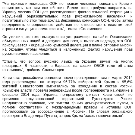
"Мы призвали комиссара ООН по правам человека приехать в Крым и
посмотреть, как там все обстоит. Более того, требуем направить на
Украину миссию ООН для расследования фактов языковой сегрегации и
нарушений образовательных прав русскоязычного населения и
подготовить по этой теме доклад Верховному комиссару ООН, чтобы затем
предпринять определенные действия по отношению к властям этой
страны и ситуацию нормализовать", - сказал Соломенцев.
Он уточнил, что текст выступления уже размещен на сайте Организации
объединенных наций и доступен для всех, и выразил надежду, что ООН
прислушается к обращению крымской делегации в плане отправки миссии
на Украину, чтобы убедиться в изложенных фактах нарушения прав
русскоязычного населения.
"Отмечу, что вопрос русского языка на Украине звучит на многих
площадках. В частности, в Варшаве на сессии ОБСЕ тоже об этом
говорилось", - добавил Соломенцев.
Крым стал российским регионом после проведенного там в марте 2014
года референдума, на котором 96,77% избирателей Крыма и 95,6%
жителей Севастополя высказались за вхождение в состав России.
Крымские власти провели референдум после госпереворота на Украине в
феврале 2014 года. Украина по-прежнему считает Крым своей, но
временно оккупированной территорией. Руководство России
неоднократно заявляло, что жители Крыма демократическим путем, в
полном соответствии с международным правом и Уставом ООН
проголосовали за воссоединение с Россией. По словам российского
президента Владимира Путина, вопрос Крыма "закрыт окончательно".