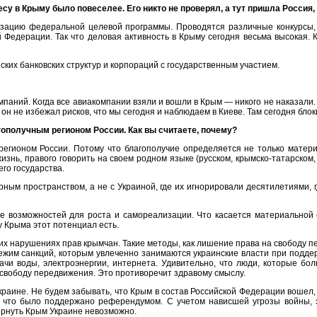
несу в Крыму было повеселее. Его никто не проверял, а тут пришла Россия,
ализацию федеральной целевой программы. Проводятся различные конкурсы
й Федерации. Так что деловая активность в Крыму сегодня весьма высокая. 
ских банковских структур и корпораций с государственным участием.
мпаний. Когда все авиакомпании взяли и вошли в Крым — никого не наказали
, он не избежал рисков, что мы сегодня и наблюдаем в Киеве. Там сегодня блок
гополучным регионом России. Как вы считаете, почему?
м регионом России. Потому что благополучие определяется не только мате
жизнь, правого говорить на своем родном языке (русском, крымско-татарском
го государства.
ным пространством, а не с Украиной, где их игнорировали десятилетиями, 
 возможностей для роста и самореализации. Что касается материальной ст
у Крыма этот потенциал есть.
 нарушениях прав крымчан. Такие методы, как лишение права на свободу пе
ежим санкций, которым увлеченно занимаются украинские власти при подде
чи воды, электроэнергии, интернета. Удивительно, что люди, которые бо
 свободу передвижения. Это противоречит здравому смыслу.
краине. Не будем забывать, что Крым в состав Российской Федерации вошел,
 что было поддержано референдумом. С учетом нависшей угрозы войны, эт
ернуть Крым Украине невозможно.