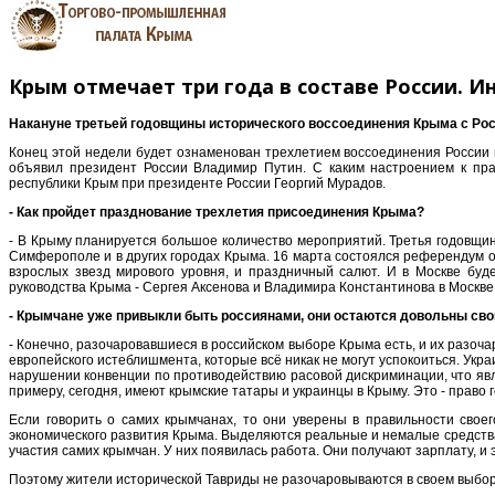
Крым отмечает три года в составе России. 
Накануне третьей годовщины исторического воссоединения Крыма с Рос
Конец этой недели будет ознаменован трехлетием воссоединения России и
объявил президент России Владимир Путин. С каким настроением к пра
республики Крым при президенте России Георгий Мурадов.
- Как пройдет празднование трехлетия присоединения Крыма?
- В Крыму планируется большое количество мероприятий. Третья годовщин
Симферополе и в других городах Крыма. 16 марта состоялся референдум о в
взрослых звезд мирового уровня, и праздничный салют. И в Москве буд
руководства Крыма - Сергея Аксенова и Владимира Константинова в Москве.
- Крымчане уже привыкли быть россиянами, они остаются довольны св
- Конечно, разочаровавшиеся в российском выборе Крыма есть, и их разоч
европейского истеблишмента, которые всё никак не могут успокоиться. Укр
нарушении конвенции по противодействию расовой дискриминации, что явля
примеру, сегодня, имеют крымские татары и украинцы в Крыму. Это - право
Если говорить о самих крымчанах, то они уверены в правильности свое
экономического развития Крыма. Выделяются реальные и немалые средства н
участия самих крымчан. У них появилась работа. Они получают зарплату, и
Поэтому жители исторической Тавриды не разочаровываются в своем выборе