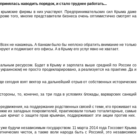
 принялась наводить порядок, и стало труднее работать...
, крымские фирмы в них участвуют. Предпринимательских сил Крыма даже
Кроме того, многие представители бизнеса очень оптимистично смотрят на
. Всех не накажешь. А банкам было бы неплохо обратить внимание не только
ируют и поджигают его офисы. А в Крыму его услуг явно не хватает.
риальным ресурсом. Будет в Крыму и зарплата выше средней по России со
, украинском) не просто продекларировано, а реализуется на практике. Да и
где сегодня взят вектор на дальнейший отрыв от собственных исторических
ороны, то, конечно, за три года в условиях блокады, варварских санкций
редвижения, на поддержание родственных связей с теми, кто проживает на
ржке их западных покровителей, практиковали только тоталитарные, самые
льше кричат о защите прав крымчан, поддерживают эти акции против них.
 уже будучи независимым государством. 11 марта 2014 года Госсовет Крыма
нических чисток, а также воли народа быть с Россией, это независимое