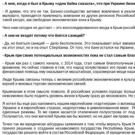
- А мне, когда я был в Крыму «одна бабка сказала», что при Украине биз
- Я думаю, что это не так. Бизнес-сообщество активно вовлечено в ре
маловато, приходится привлекать компании из других регионов Российско
такой ресурс, как свободная экономическая зона в Крыму.
Чего нам сегодня не достает – это консолидированного входа в Крым россий
- А они не входят потому что боятся санкций?
- Да, но бояться санкций — дело бесполезное. Это показывает опыт авиако
на этот опыт, но и на опыт Сбербанка. От того, что банк остался на Украине
- Крым при своих потенциальных возможностях пока не стал самым бла
- Крым как раз с самого начала, с 2014 года, стал самым благополучны
временем. Но сейчас главное в том, что народ почувствовал: его право на 
финансовая помощь ему оказывается масштабная, соразмерная мощи наше
Люди Крыма связаны теперь с великим российским экономическим и культур
корней и вековых торгово-экономических связей.
Крымчанам в этом смысле повезло. В российских условиях гораздо больше
невозможно было поднять уровень жизни в Крыму сразу до московского. Но 
Я хотел бы еще раз напомнить нашим европейским «партнерам» о вопиющих
Украине и в европейских странах, недопустимы в цивилизованном мире. Р
одиозные режимы. То же самое касается отключения полуострова от пода
Получается, что они жителей Крыма как бы жалеют, но не дают им права на
Точно так же юридически абсурдны заявления о том, чтобы вернуть Крым У
принял решение о создании независимого государства Республика Крым,
государство решило войти в состав Российской Федерации. И юридически в