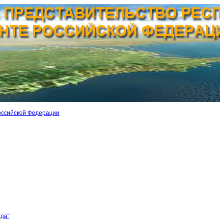
оссийской Федерации
ида"