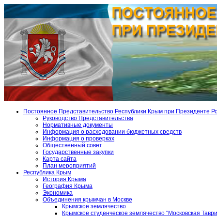
Постоянное Представительство Республики Крым при Президенте Р
Руководство Представительства
Нормативные документы
Информация о расходовании бюджетных средств
Информация о проверках
Общественный совет
Государственные закупки
Карта сайта
План мероприятий
Республика Крым
История Крыма
География Крыма
Экономика
Объединения крымчан в Москве
Крымское землячество
Крымское студенческое землячество "Московская Тавр