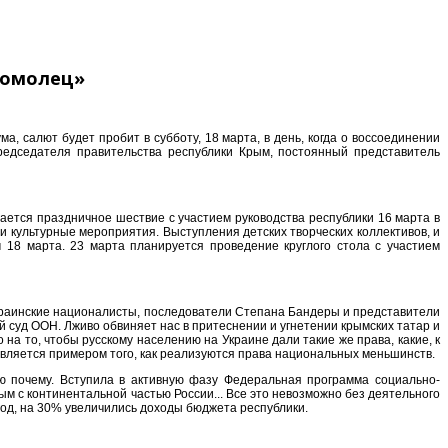
мсомолец»
 салют будет пробит в субботу, 18 марта, в день, когда о воссоединении
редседателя правительства республики Крым, постоянный представитель
ается праздничное шествие с участием руководства республики 16 марта в
 и культурные мероприятия. Выступления детских творческих коллективов, и
 18 марта. 23 марта планируется проведение круглого стола с участием
 украинские националисты, последователи Степана Бандеры и представители
й суд ООН. Лживо обвиняет нас в притеснении и угнетении крымских татар и
а то, чтобы русскому населению на Украине дали такие же права, какие, к
 является примером того, как реализуются права национальных меньшинств.
ню почему. Вступила в активную фазу Федеральная программа социально-
ым с континентальной частью России... Все это невозможно без деятельного
год, на 30% увеличились доходы бюджета республики.