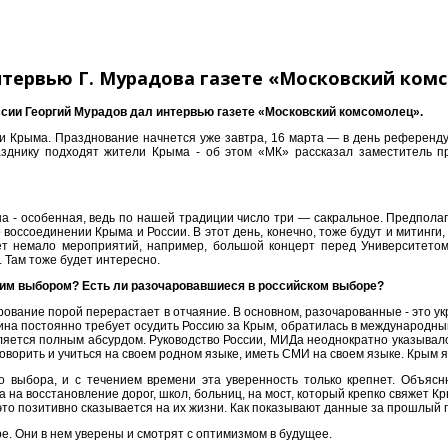
Интервью Г. Мурадова газете «Московский ко
сии Георгий Мурадов дал интервью газете «Московский комсомолец».
 Крыма. Празднование начнется уже завтра, 16 марта — в день референдума,
зднику подходят жители Крыма - об этом «МК» рассказал заместитель п
а - особенная, ведь по нашей традиции число три — сакральное. Предполаг
оссоединении Крыма и России. В этот день, конечно, тоже будут и митинги,
ет немало мероприятий, например, большой концерт перед Университетом
 Там тоже будет интересно.
оим выбором? Есть ли разочаровавшиеся в российском выборе?
арование порой перерастает в отчаяние. В основном, разочарованные - это
аина постоянно требует осудить Россию за Крым, обратилась в международны
ется полным абсурдом. Руководство России, МИДа неоднократно указывало н
 говорить и учиться на своем родном языке, иметь СМИ на своем языке. Крым
го выбора, и с течением времени эта уверенность только крепнет. Объяс
а восстановление дорог, школ, больниц, на мост, который крепко свяжет Кр
 это позитивно сказывается на их жизни. Как показывают данные за прошлый 
. Они в нем уверены и смотрят с оптимизмом в будущее.