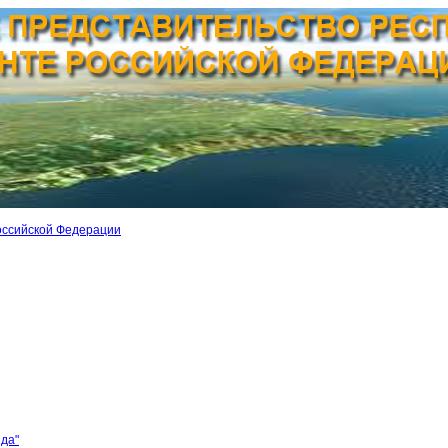
оссийской Федерации
ида"