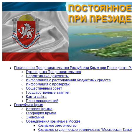
Постоянное Представительство Республики Крым при Президенте Р
Руководство Представительства
Нормативные документы
Информация о расходовании бюджетных средств
Информация о проверках
Общественный совет
Государственные закупки
Карта сайта
План мероприятий
Республика Крым
История Крыма
География Крыма
Экономика
Объединения крымчан в Москве
Крымское землячество
Крымское студенческое землячество "Московская Тавр