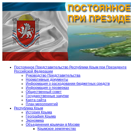
Постоянное Представительство Республики Крым при Президенте
Российской Федерации
Руководство Представительства
Нормативные документы
Информация о расходовании бюджетных средств
Информация о проверках
Общественный совет
Государственные закупки
Карта сайта
План мероприятий
Республика Крым
История Крыма
География Крыма
Экономика
Объединения крымчан в Москве
Крымское землячество