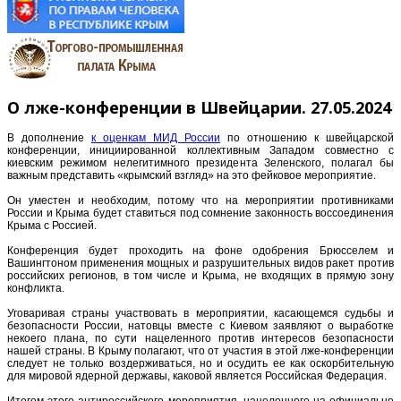
О лже-конференции в Швейцарии. 27.05.2024
В дополнение
к оценкам МИД России
по отношению к швейцарской
конференции, инициированной коллективным Западом совместно с
киевским режимом нелегитимного президента Зеленского, полагал бы
важным представить «крымский взгляд» на это фейковое мероприятие.
Он уместен и необходим, потому что на мероприятии противниками
России и Крыма будет ставиться под сомнение законность воссоединения
Крыма с Россией.
Конференция будет проходить на фоне одобрения Брюсселем и
Вашингтоном применения мощных и разрушительных видов ракет против
российских регионов, в том числе и Крыма, не входящих в прямую зону
конфликта.
Уговаривая страны участвовать в мероприятии, касающемся судьбы и
безопасности России, натовцы вместе с Киевом заявляют о выработке
некоего плана, по сути нацеленного против интересов безопасности
нашей страны. В Крыму полагают, что от участия в этой лже-конференции
следует не только воздерживаться, но и осудить ее как оскорбительную
для мировой ядерной державы, каковой является Российская Федерация.
Итогом этого антироссийского мероприятия, нацеленного на официально