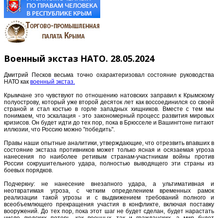
Военный экстаз НАТО. 28.05.2024
Дмитрий Песков весьма точно охарактеризовал состояние руководства
НАТО как
военный экстаз.
Крымчане это чувствуют по отношению натовских заправил к Крымскому
полуострову, который уже второй десяток лет как воссоединился со своей
страной и стал костью в горле западных хищников. Вместе с тем мы
понимаем, что эскалация - это закономерный процесс развития мировых
кризисов. Он будет идти до тех пор, пока в Брюсселе и Вашингтоне питают
иллюзии, что Россию можно "победить".
Правы наши опытные аналитики, утверждающие, что отрезвить впавших в
состояние экстаза противников может только ясная и осязаемая угроза
нанесения по наиболее ретивым странам-участникам войны против
России сокрушительного удара, полностью выводящего эти страны из
боевых порядков.
Подчеркну: не нанесение внезапного удара, а ультимативная и
неотвратимая угроза, с четким определением временных рамок
реализации такой угрозы и с выдвижением требований полного и
всеобъемлющего прекращения участия в конфликте, включая поставку
вооружений. До тех пор, пока этот шаг не будет сделан, будет нарастать
число людских потерь, как военных, так и гражданских, а мир будет