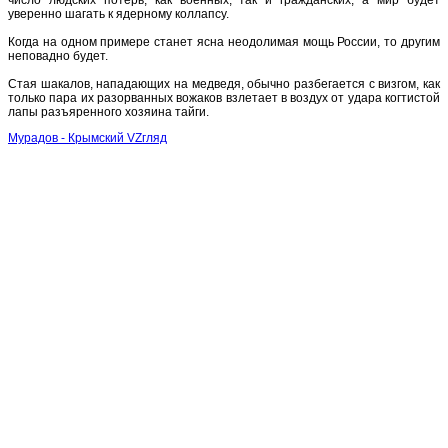
уверенно шагать к ядерному коллапсу.
Когда на одном примере станет ясна неодолимая мощь России, то другим
неповадно будет.
Стая шакалов, нападающих на медведя, обычно разбегается с визгом, как
только пара их разорванных вожаков взлетает в воздух от удара когтистой
лапы разъяренного хозяина тайги.
Мурадов - Крымский VZгляд