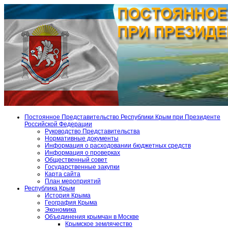
Постоянное Представительство Республики Крым при Президенте
Российской Федерации
Руководство Представительства
Нормативные документы
Информация о расходовании бюджетных средств
Информация о проверках
Общественный совет
Государственные закупки
Карта сайта
План мероприятий
Республика Крым
История Крыма
География Крыма
Экономика
Объединения крымчан в Москве
Крымское землячество