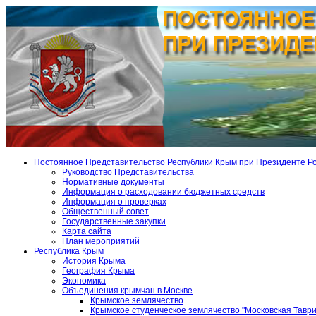
Постоянное Представительство Республики Крым при Президенте Р
Руководство Представительства
Нормативные документы
Информация о расходовании бюджетных средств
Информация о проверках
Общественный совет
Государственные закупки
Карта сайта
План мероприятий
Республика Крым
История Крыма
География Крыма
Экономика
Объединения крымчан в Москве
Крымское землячество
Крымское студенческое землячество "Московская Тавр