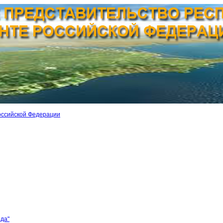
оссийской Федерации
ида"