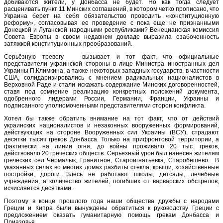
добиваются жители, у Донбасса не будет. Но как тогда следует
расценивать пункт 11 Минских соглашений, в котором четко прописано, что
Украина берет на себя обязательство проводить «конституционную
реформу», согласовывая ее проведение с пока еще не признанными
Донецкой и Луганской народными республиками? Венецианская комиссия
Совета Европы в своем недавнем докладе выразила озабоченность
затяжкой конституционных преобразований.
Серьёзную тревогу вызывает и тот факт, что официальные
представители украинской стороны в лице Министра иностранных дел
Украины П.Климкина, а также некоторых западных государств, в частности
США, солидаризировались с мнением радикальных националистов в
Верховной Раде и стали искажать содержание Минских договоренностей,
ставя под сомнение реализацию конкретных положений документа,
одобренного лидерами России, Германии, Франции, Украины и
подписанного уполномоченными представителями сторон конфликта.
Хотел бы также обратить внимание на тот факт, что от действий
украинских националистов и незаконных вооруженных формирований,
действующих на стороне Вооруженных сил Украины (ВСУ), страдают
десятки тысяч греков Донбасса. Только на прифронтовой территории, а
фактически на линии огня, до войны проживало 20 тыс. греков,
действовало 20 греческих обществ. Серьезный урон был нанесен жителям
греческих сел Чермалык, Гранитное, Староигнатьевка, Старобешево. В
указанных селах во многих домах разбиты стекла, крыши, хозяйственные
постройки, дороги. Здесь не работают школы, детсады, лечебные
учреждения, а количество жителей, погибших от варварских обстрелов,
исчисляется десятками.
Поэтому в конце прошлого года наши общества дружбы с народами
Греции и Кипра были вынуждены обратиться к руководству Греции с
предложением оказать гуманитарную помощь грекам Донбасса и
Приазовья.