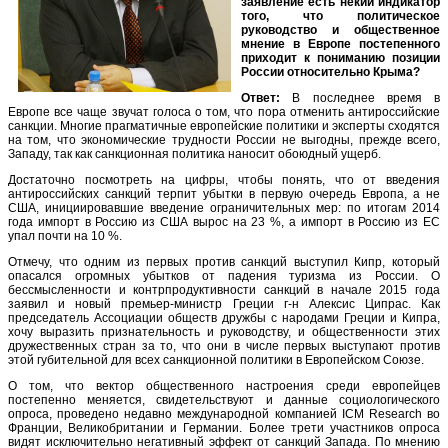
заявление есть некий индикатор
того, что политическое
руководство и общественное
мнение в Европе постепенного
приходит к пониманию позиции
России относительно Крыма?
Ответ:
В последнее время в
Европе все чаще звучат голоса о том, что пора отменить антироссийские
санкции. Многие прагматичные европейские политики и эксперты сходятся
на том, что экономические трудности России не выгодны, прежде всего,
Западу, так как санкционная политика наносит обоюдный ущерб.
Достаточно посмотреть на цифры, чтобы понять, что от введения
антироссийских санкций терпит убытки в первую очередь Европа, а не
США, инициировавшие введение ограничительных мер: по итогам 2014
года импорт в Россию из США вырос на 23 %, а импорт в Россию из ЕС
упал почти на 10 %.
Отмечу, что одним из первых против санкций выступил Кипр, который
опасался огромных убытков от падения туризма из России. О
бессмысленности и контрпродуктивности санкций в начале 2015 года
заявил и новый премьер-министр Греции г-н Алексис Ципрас. Как
председатель Ассоциации обществ дружбы с народами Греции и Кипра,
хочу выразить признательность и руководству, и общественности этих
дружественных стран за то, что они в числе первых выступают против
этой губительной для всех санкционной политики в Европейском Союзе.
О том, что вектор общественного настроения среди европейцев
постепенно меняется, свидетельствуют и данные социологического
опроса, проведено недавно международной компанией ICM Research во
Франции, Великобритании и Германии. Более трети участников опроса
видят исключительно негативный эффект от санкций Запада. По мнению