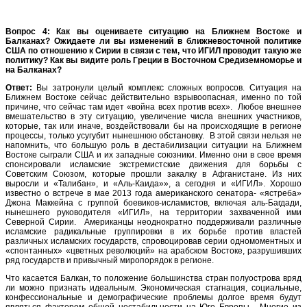
Вопрос 4: Как вы оцениваете ситуацию на Ближнем Востоке и
Балканах? Ожидаете ли вы изменений в ближневосточной политике
США по отношению к Сирии в связи с тем, что ИГИЛ проводит такую же
политику? Как вы видите роль Греции в Восточном Средиземноморье и
на Балканах?
Ответ:
Вы затронули целый комплекс сложных вопросов. Ситуация на
Ближнем Востоке сейчас действительно взрывоопасная, именно по той
причине, что сейчас там идет «война всех против всех». Любое внешнее
вмешательство в эту ситуацию, увеличение числа внешних участников,
которые, так или иначе, воздействовали бы на происходящие в регионе
процессы, только усугубит нынешнюю обстановку. В этой связи нельзя не
напомнить, что большую роль в дестабилизации ситуации на Ближнем
Востоке сыграли США и их западные союзники. Именно они в свое время
спонсировали исламские экстремистские движения для борьбы с
Советским Союзом, которые прошли закалку в Афганистане. Из них
выросли и «Талибан», и «Аль-Каида»», а сегодня и «ИГИЛ». Хорошо
известно о встрече в мае 2013 года американского сенатора- «ястреба»
Джона Маккейна с группой боевиков-исламистов, включая аль-Багдади,
нынешнего руководителя «ИГИЛ», на территории захваченной ими
Северной Сирии. Американцы неоднократно поддерживали различные
исламские радикальные группировки в их борьбе против властей
различных исламских государств, спровоцировав серии одномоментных и
«спонтанных» «цветных революций» на арабском Востоке, разрушивших
ряд государств и привычный миропорядок в регионе.
Что касается Балкан, то положение большинства стран полуострова вряд
ли можно признать идеальным. Экономическая стагнация, социальные,
конфессиональные и демографические проблемы долгое время будут
являться фактором общей нестабильности на Юге Европы. Многие из