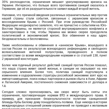
35% респондентов, ограничения мешают урегулированию кризиса на
Украине. Интересно, что больше всего противников санкций оказалось в
Германии, где об их разрушительности заявил каждый второй житель.
Напомню, что причиной введения различных ограничительных мер против
нашей страны стали события, связанные с украинским кризисом и
воссоединением Крыма с Россией. При этом руководство Российской
Федерации неоднократно заявляло, что не причастно к событиям на Юго-
Востоке Украины, не является стороной внутриукраинского конфликта и
заинтересовано в том, чтобы Украина как можно скорее преодолела
политический и экономический кризис. Все обвинения в наш адрес
бездоказательны и беспочвенны.
Также необоснованны и обвинения в «аннексии Крыма», вошедшего в
состав России по результатам всенародного референдума и свободного
волеизъявления жителей полуострова, проведенного в полном
соответствии со всеми международными нормами и со статьей 138, пункт
2 украинской конституции.
Более чем годичный результат действий санкций против России показал,
что наша страна живет своей жизнью, и санкции не оказывают на нее
серьезного влияния. Более того, политика санкций подтолкнула к
изменению и оздоровлению структуры российской экономики: взят курс на
импортзамещение, поиск новых партнеров и рынков сбыта в Азии, Африке
и Латинской Америке, постепенного снижения зависимости от доллара и
т.д.
Сегодня сложно прогнозировать, как скоро могут быть сняты эти
ограничения, противоречащие нормам ВТО и международного права. К
примеру, для признания безрезультатности политики санкционной
блокады Кубы Белому дому понадобилось полвека. Еще никогда в истории
международных отношений режим ограничений не приводил к желаемым
результатам для его инициаторов.