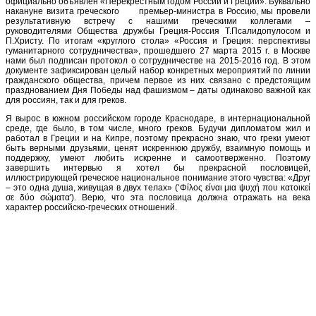
официально объявлен «Перекрестным годом России и Греции». Буквально
накануне визита греческого премьер-министра в Россию, мы провели
результативную встречу с нашими греческими коллегами –
руководителями Общества дружбы Греция-Россия Т.Псалидопулосом и
П.Христу. По итогам «круглого стола» «Россия и Греция: перспективы
гуманитарного сотрудничества», прошедшего 27 марта 2015 г. в Москве
нами был подписан протокол о сотрудничестве на 2015-2016 год. В этом
документе зафиксирован целый набор конкретных мероприятий по линии
гражданского общества, причем первое из них связано с предстоящим
празднованием Дня Победы над фашизмом – даты одинаково важной как
для россиян, так и для греков.
Я вырос в южном российском городе Краснодаре, в интернациональной
среде, где было, в том числе, много греков. Будучи дипломатом жил и
работал в Греции и на Кипре, поэтому прекрасно знаю, что греки умеют
быть верными друзьями, ценят искреннюю дружбу, взаимную помощь и
поддержку, умеют любить искренне и самоотверженно. Поэтому
завершить интервью я хотел бы прекрасной пословицей,
иллюстрирующей греческое национальное понимание этого чувства: «Друг
– это одна душа, живущая в двух телах» (‘Φίλος είναι μια ψυχή που κατοικεί
σε δύο σώματα'). Верю, что эта пословица должна отражать на века
характер российско-греческих отношений.