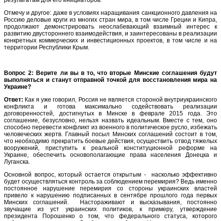
Отмечу и другое: даже в условиях наращивания санкционного давления на
Россию деловые круги из многих стран мира, в том числе Греции и Кипра,
продолжают демонстрировать неослабевающий взаимный интерес к
развитию двустороннего взаимодействия, и заинтересованы в реализации
конкретных коммерческих и инвестиционных проектов, в том числе и на
территории Республики Крым.
Вопрос 2: Верите ли вы в то, что вторые Минские соглашения будут
выполняться и станут отправной точкой для восстановления мира на
Украине?
Ответ:
Как я уже говорил, Россия не является стороной внутриукраинского
конфликта и готова максимально содействовать реализации
договоренностей, достигнутых в Минске в феврале 2015 года. Это
соглашение, безусловно, нельзя назвать идеальным. Вместе с тем, оно
способно перевести конфликт из военного в политическое русло, избежать
человеческих жертв. Главный посыл Минских соглашений состоит в том,
что необходимо прекратить боевые действия, осуществить отвод тяжелых
вооружений, приступить к реальной конституционной реформе на
Украине, обеспечить основополагающие права населения Донецка и
Луганска.
Основной вопрос, который остается открытым - насколько эффективно
будет осуществляться контроль за соблюдением перемирия? Ведь именно
постоянное нарушение перемирия со стороны украинских властей
привело к нарушению подписанных в сентябре прошлого года первых
Минских соглашений. Настораживают и высказывания, постоянно
звучащие из уст украинских политиков, к примеру, утверждение
президента Порошенко о том, что федерального статуса, которого