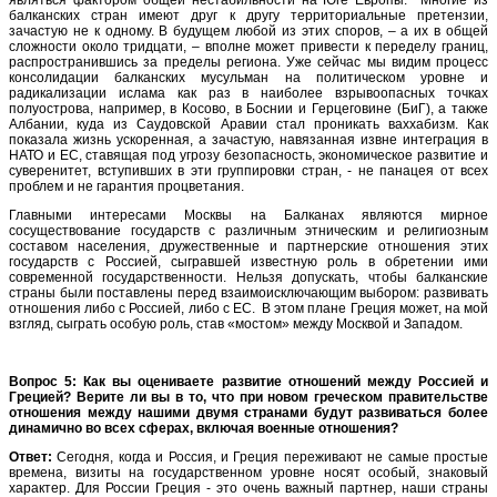
балканских стран имеют друг к другу территориальные претензии,
зачастую не к одному. В будущем любой из этих споров, – а их в общей
сложности около тридцати, – вполне может привести к переделу границ,
распространившись за пределы региона. Уже сейчас мы видим процесс
консолидации балканских мусульман на политическом уровне и
радикализации ислама как раз в наиболее взрывоопасных точках
полуострова, например, в Косово, в Боснии и Герцеговине (БиГ), а также
Албании, куда из Саудовской Аравии стал проникать ваххабизм. Как
показала жизнь ускоренная, а зачастую, навязанная извне интеграция в
НАТО и ЕС, ставящая под угрозу безопасность, экономическое развитие и
суверенитет, вступивших в эти группировки стран, - не панацея от всех
проблем и не гарантия процветания.
Главными интересами Москвы на Балканах являются мирное
сосуществование государств с различным этническим и религиозным
составом населения, дружественные и партнерские отношения этих
государств с Россией, сыгравшей известную роль в обретении ими
современной государственности. Нельзя допускать, чтобы балканские
страны были поставлены перед взаимоисключающим выбором: развивать
отношения либо с Россией, либо с ЕС. В этом плане Греция может, на мой
взгляд, сыграть особую роль, став «мостом» между Москвой и Западом.
Вопрос 5: Как вы оцениваете развитие отношений между Россией и
Грецией? Верите ли вы в то, что при новом греческом правительстве
отношения между нашими двумя странами будут развиваться более
динамично во всех сферах, включая военные отношения?
Ответ:
Сегодня, когда и Россия, и Греция переживают не самые простые
времена, визиты на государственном уровне носят особый, знаковый
характер. Для России Греция - это очень важный партнер, наши страны