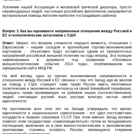
Усилиями нашей Ассоциации и московской греческой диаспоры, просто
неравнодушных людей, настоящих российских филэллинов, направляется
материальная помощь жителям наиболее пострадавших районов.
Вопрос 3. Как вы оцениваете напряженные отношения между Россией и
ЕС и геополитические антагонизм с США
Ответ:
Уверен, что вопреки сложности текущего момента, отношения с
Евросоюзом – нашим соседом и крупнейшим торгово-экономическим
партнером - объективно будут оставаться одним из приоритетных
направлений российской внешней политики на годы вперёд. Эта позиция
зафиксирована в документе под названием «Основные
внешнеполитические события 2014 года», опубликованном на
официальном сайте МИД РФ.
На мой взгляд, одна из причин возникновения напряженности в
отношениях между Россией и ЕС связана с тем, что Запад, идя во многом
на поводу у США, отрицает само право России иметь легитимные
политические и экономические интересы на своей ближайшей периферии,
защищать права проживающих за рубежом наших соотечественников,
людей, считающих русский язык, русскую культуру частью своей
идентичности.
На протяжении всех этих лет на Западе утверждали, что кризис
идентичности и национального самосознания - это удел постсоветских
государств и бывших союзников СССР. При этом именно Запад активно
помогал этим государствам «самоопределиться» путем их безудержного
поглощения, включения их в свои военно-политические и экономические
группировки, стремясь ослабить Россию, являющуюся стержнем
православной цивилизации.