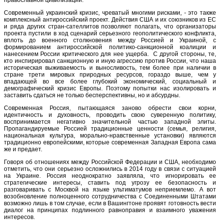
Современный украинский кризис, чреватый многими рисками, - это также
комплексный антироссийский проект. Действия США и их союзников из ЕС
и ряда других стран-сателлитов позволяют полагать, что организаторы
проекта пустили в ход сценарий серьезного геополитического конфликта,
вплоть до военного столкновения между Россией и Украиной, с
формированием антироссийской политико-санкционной коалиции и
нанесением России критического для нее ущерба. С другой стороны, те,
кто инспирировал санкционную и иную агрессию против России, что наша
историческая выживаемость и выносливость, тем более при наличии в
стране трети мировых природных ресурсов, гораздо выше, чем у
впадающей во все более глубокий экономический, социальный и
демографический кризис Европы. Поэтому попытки нас изолировать и
заставить сдаться не только бесперспективны, но и абсурдны.
Современная Россия, пытающаяся заново обрести свои корни,
идентичность и духовность, проводить свою суверенную политику,
воспринимается негативно значительной частью западной элиты.
Пропагандируемые Россией традиционные ценности (семья, религия,
национальная культура, морально-нравственные установки) являются
традиционно европейскими, которые современная Западная Европа сама
же и предает.
Говоря об отношениях между Российской Федерации и США, необходимо
отметить, что они серьезно осложнились в 2014 году в связи с ситуацией
на Украине. Россия неоднократно заявляла, что игнорировать ее
стратегические интересы, ставить под угрозу ее безопасность и
разговаривать с Москвой на языке ультиматумов неприемлемо. А вот
возобновление полноценного сотрудничества с Соединенными Штатами
возможно лишь в том случае, если в Вашингтоне проявят готовность вести
диалог на принципах подлинного равноправия и взаимного уважения
интересов.