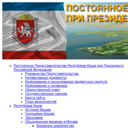
Постоянное Представительство Республики Крым при Президенте
Российской Федерации
Руководство Представительства
Нормативные документы
Информация о расходовании бюджетных средств
Информация о проверках
Общественный совет
Государственные закупки
Карта сайта
План мероприятий
Республика Крым
История Крыма
География Крыма
Экономика
Объединения крымчан в Москве
Крымское землячество