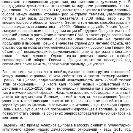
связывают традиционные дружеские, исторические и духовные узы. В
предыдущем десятилетии отношения между нами развивались весьма
динамично. Так с 2009 по 2013 год, несмотря на кризис в Греции, торговый
оборот между нашими странами рос быстрыми темпами, увеличившись
почти в два раза, достигнув показателя в 7,08 млрд. евро (9,5 %
внешнеторгового оборота Греции). Этому, в том числе, способствовала и
наша гражданская инициатива – в 2009 г. Общество дружбы Россия-Греция
выступило с призывом о проведении акции «Поддержи Грецию», имевшей
широкий отклик в российских и греческих СМИ, а также среди российских
граждан. Многие россияне обратили свое внимание на греческую
продукцию и выбрали Грецию в качестве страны для летнего отдыха, что
отразилось на показателях количества посещений россиянами Греции. Их
объем за 4 последующих года увеличился почти в три раза и составил
около 1 млн. человек. Однако из-за режима взаимных санкций
внешнеторговый оборот России и Греции только за последний год
сократился почти на 40%, перечеркнув предыдущие усилия.
Все это сигнализировало о необходимости «перезагрузки» отношений
между нашими странами, о чем, собственно и сказал премьер-министр
Греции г-н Ципрас, подчеркнувший необходимость дать «новый толчок
этим отношениям». В итоге был принят новый «Совместный план
действий на 2015–2016 годы», включающий проекты как в экономической,
так и в гуманитарной сферах. Насколько известно, обсуждался и военный
аспект сотрудничества. Важным, на мой взгляд, стало намерение Греции
участвовать в реализации проекта по транспортировке российского газа
через Турцию на Балканы, а возможно и в Италию, и Центральную Европу.
Новый маршрут обеспечит потребности европейцев в топливе, а Греции
позволит стать одним из основных энергораспределительных центров на
континенте.
Надеюсь, что приезд Алексиса Ципраса в Москву оживит и гуманитарно-
культурную сферу наших двусторонних отношений - ведь 2016 год