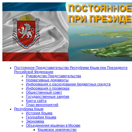
Постоянное Представительство Республики Крым при Президенте
Российской Федерации
Руководство Представительства
Нормативные документы
Информация о расходовании бюджетных средств
Информация о проверках
Общественный совет
Государственные закупки
Карта сайта
План мероприятий
Республика Крым
История Крыма
География Крыма
Экономика
Объединения крымчан в Москве
Крымское землячество