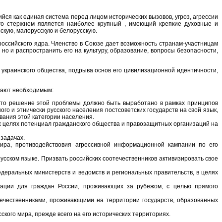
я как единая система перед лицом исторических вызовов, угроз, агрессии
Его стержнем является наиболее крупный , имеющий крепкие духовные и
скую, малорусскую и белорусскую.
оссийского ядра. Членство в Союзе дает возможность странам-участницам
но и распространить его на культуру, образование, вопросы безопасности,
украинского общества, подрыва основ его цивилизационной идентичности,
итают необходимым:
 что решение этой проблемы должно быть выработано в рамках принципов
го и этнически русского населения постсоветских государств на свой язык,
вания этой категории населения.
их целях потенциал гражданского общества и правозащитных организаций на
 задачах.
мира, противодействовия агрессивной информационной кампании по его
усском языке. Призвать российских соотечественников активизировать свое
деральных министерств и ведомств и региональных правительств, в целях
ации для граждан России, проживающих за рубежом, с целью прямого
ечественниками, проживающими на территории государств, образованных
кого мира, прежде всего на его исторических территориях.