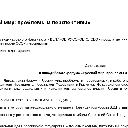
й мир: проблемы и перспективы»
 Международного фестиваля «ВЕЛИКОЕ РУССКОЕ СЛОВО» прошла летняя се
лет после СССР: перспективы
инята декларация.
Декларация
II
Ливадийского форума «Русский мир:
проблемы и
ся II Ливадийский форум «Русский мир: проблемы и перспективы», в работ
вителя Президента Российской Федерации в Крымском Федеральном округе
авители законодательных и исполнительных органов власти России и су
роблемы и перспективы» отмечают следующее.
ультате которой как неоднократно отмечалось Президентом России В.В.Пути
ызовы и угрозы, схожие с теми, что привели к гибели Советский Союз. Не 
альная идея российского государства – любовь к Родине, патриотизм, сох