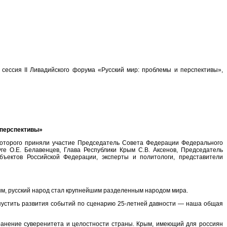
ссия II Ливадийского форума «Русский мир: проблемы и перспективы»,
 перспективы»
е которого приняли участие Председатель Совета Федерации Федерального
 О.Е. Белавенцев, Глава Республики Крым С.В. Аксенов, Председатель
бъектов Российской Федерации, эксперты и политологи, представители
ным, русский народ стал крупнейшим разделенным народом мира.
допустить развития событий по сценарию 25-летней давности — наша общая
ранение суверенитета и целостности страны. Крым, имеющий для россиян