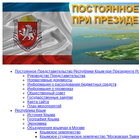
Постоянное Представительство Республики Крым при Президенте Р
Руководство Представительства
Нормативные документы
Информация о расходовании бюджетных средств
Информация о проверках
Общественный совет
Государственные закупки
Карта сайта
План мероприятий
Республика Крым
История Крыма
География Крыма
Экономика
Объединения крымчан в Москве
Крымское землячество
Крымское студенческое землячество "Московская Тавр