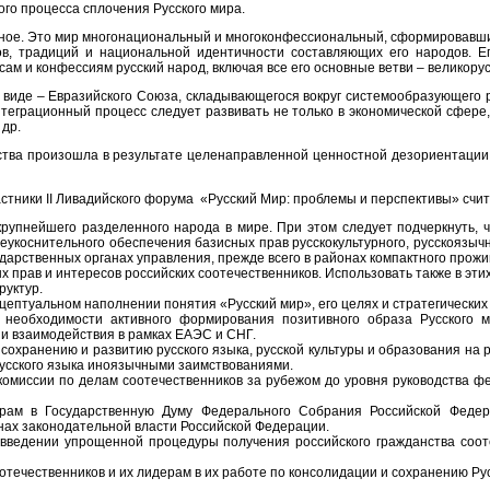
ого процесса сплочения Русского мира.
нное. Это мир многонациональный и многоконфессиональный, сформировавшийс
ков, традиций и национальной идентичности составляющих его народов. 
ам и конфессиям русский народ, включая все его основные ветви – великорус
 виде – Евразийского Союза, складывающегося вокруг системообразующего р
теграционный процесс следует развивать не только в экономической сфере, 
 др.
рства произошла в результате целенаправленной ценностной дезориентации 
астники II Ливадийского форума «Русский Мир: проблемы и перспективы» сч
крупнейшего разделенного народа в мире. При этом следует подчеркнуть,
укоснительного обеспечения базисных прав русскокультурного, русскоязычно
ударственных органах управления, прежде всего в районах компактного прожи
х прав и интересов российских соотечественников. Использовать также в эт
руктур.
ептуальном наполнении понятия «Русский мир», его целях и стратегических
 необходимости активного формирования позитивного образа Русского 
 и взаимодействия в рамках ЕАЭС и СНГ.
охранению и развитию русского языка, русской культуры и образования на р
русского языка иноязычными заимствованиями.
омиссии по делам соотечественников за рубежом до уровня руководства фе
рам в Государственную Думу Федерального Собрания Российской Федер
нах законодательной власти Российской Федерации.
 введении упрощенной процедуры получения российского гражданства соот
течественников и их лидерам в их работе по консолидации и сохранению Русс