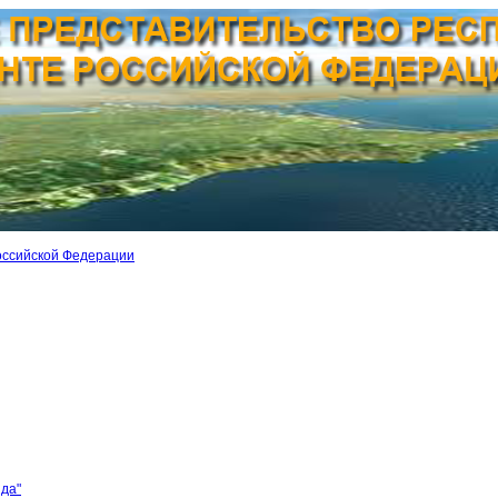
оссийской Федерации
ида"