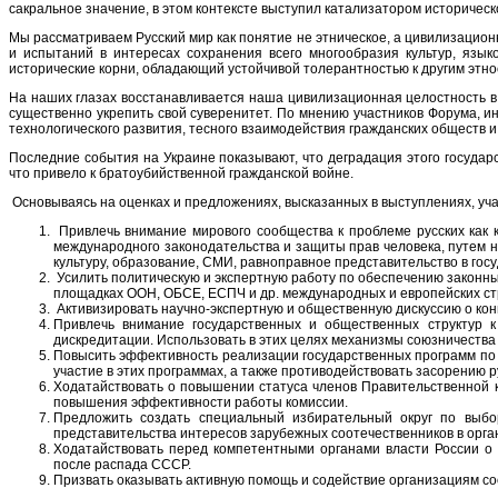
сакральное значение, в этом контексте выступил катализатором историческ
Мы рассматриваем Русский мир как понятие не этническое, а цивилизацио
и испытаний в интересах сохранения всего многообразия культур, язы
исторические корни, обладающий устойчивой толерантностью к другим этнос
На наших глазах восстанавливается наша цивилизационная целостность в
существенно укрепить свой суверенитет. По мнению участников Форума, ин
технологического развития, тесного взаимодействия гражданских обществ и
Последние события на Украине показывают, что деградация этого госуда
что привело к братоубийственной гражданской войне.
Основываясь на оценках и предложениях, высказанных в выступлениях, уч
Привлечь внимание мирового сообщества к проблеме русских как 
международного законодательства и защиты прав человека, путем не
культуру, образование, СМИ, равноправное представительство в гос
Усилить политическую и экспертную работу по обеспечению законны
площадках ООН, ОБСЕ, ЕСПЧ и др. международных и европейских ст
Активизировать научно-экспертную и общественную дискуссию о конц
Привлечь внимание государственных и общественных структур к
дискредитации. Использовать в этих целях механизмы союзничества
Повысить эффективность реализации государственных программ по с
участие в этих программах, а также противодействовать засорению 
Ходатайствовать о повышении статуса членов Правительственной к
повышения эффективности работы комиссии.
Предложить создать специальный избирательный округ по выбо
представительства интересов зарубежных соотечественников в орга
Ходатайствовать перед компетентными органами власти России о
после распада СССР.
Призвать оказывать активную помощь и содействие организациям соо