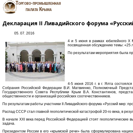
Декларация II Ливадийского форума «Русски
05. 07. 2016
4 и 5 июня в рамках юбилейного Х
посвященная обсуждению темы: «25 
По результатам мероприятия была пр
4-5 июня 2016 г. в г. Ялта состоял
Собрания Российской Федерации В.И. Матвиенко, Полномочный Предста
Государственного Совета Республики Крым В.А. Константинов, предст
общественности и организаций российских соотечественников.
По результатам работы участники II Ливадийского форума «Русский мир: п
Распад СССР стал главной геополитической катастрофой 20-го века, в рез
В начале XXI века перед Российской Федерацией стоят геополитические в
задача.
Президентом России в его «крымской речи» была сформулирована национ