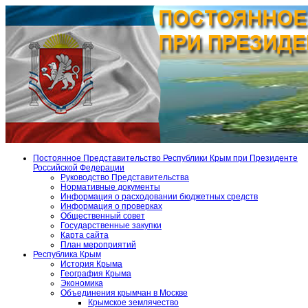
Постоянное Представительство Республики Крым при Президенте
Российской Федерации
Руководство Представительства
Нормативные документы
Информация о расходовании бюджетных средств
Информация о проверках
Общественный совет
Государственные закупки
Карта сайта
План мероприятий
Республика Крым
История Крыма
География Крыма
Экономика
Объединения крымчан в Москве
Крымское землячество