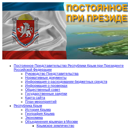
Постоянное Представительство Республики Крым при Президенте
Российской Федерации
Руководство Представительства
Нормативные документы
Информация о расходовании бюджетных средств
Информация о проверках
Общественный совет
Государственные закупки
Карта сайта
План мероприятий
Республика Крым
История Крыма
География Крыма
Экономика
Объединения крымчан в Москве
Крымское землячество