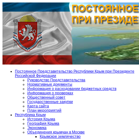
Постоянное Представительство Республики Крым при Президенте
Российской Федерации
Руководство Представительства
Нормативные документы
Информация о расходовании бюджетных средств
Информация о проверках
Общественный совет
Государственные закупки
Карта сайта
План мероприятий
Республика Крым
История Крыма
География Крыма
Экономика
Объединения крымчан в Москве
Крымское землячество