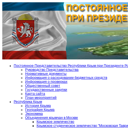
Постоянное Представительство Республики Крым при Президенте Р
Руководство Представительства
Нормативные документы
Информация о расходовании бюджетных средств
Информация о проверках
Общественный совет
Государственные закупки
Карта сайта
План мероприятий
Республика Крым
История Крыма
География Крыма
Экономика
Объединения крымчан в Москве
Крымское землячество
Крымское студенческое землячество "Московская Тавр