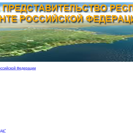
оссийской Федерации
ида"