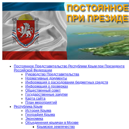
Постоянное Представительство Республики Крым при Президенте
Российской Федерации
Руководство Представительства
Нормативные документы
Информация о расходовании бюджетных средств
Информация о проверках
Общественный совет
Государственные закупки
Карта сайта
План мероприятий
Республика Крым
История Крыма
География Крыма
Экономика
Объединения крымчан в Москве
Крымское землячество