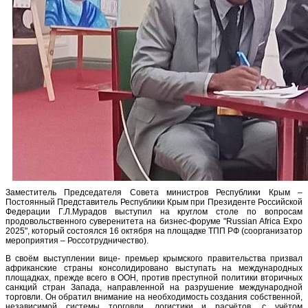
Заместитель Председателя Совета министров Республики Крым –
Постоянный Представитель Республики Крым при Президенте Российской
Федерации Г.Л.Мурадов выступил на круглом столе по вопросам
продовольственного суверенитета на бизнес-форуме "Russian Africa Expo
2025", который состоялся 16 октября на площадке ТПП РФ (соорганизатор
мероприятия – Россотрудничество).
В своём выступлении вице- премьер крымского правительства призвал
африканские страны консолидировано выступать на международных
площадках, прежде всего в ООН, против преступной политики вторичных
санкций стран Запада, направленной на разрушение международной
торговли. Он обратил внимание на необходимость создания собственной,
независимой системы торговли, логистики и расчётов, с учётом