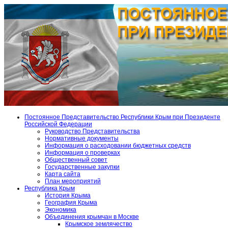
Постоянное Представительство Республики Крым при Президенте
Российской Федерации
Руководство Представительства
Нормативные документы
Информация о расходовании бюджетных средств
Информация о проверках
Общественный совет
Государственные закупки
Карта сайта
План мероприятий
Республика Крым
История Крыма
География Крыма
Экономика
Объединения крымчан в Москве
Крымское землячество