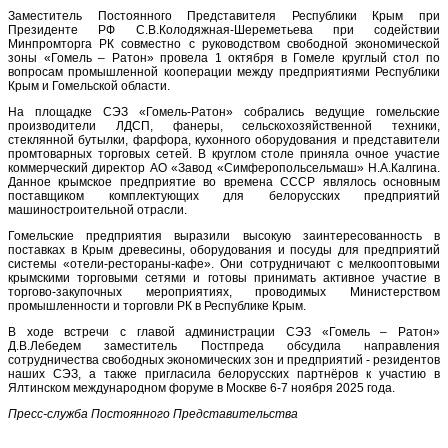
Заместитель Постоянного Представителя Республики Крым при
Президенте РФ С.В.Колодяжная-Шереметьева при содействии
Минпромторга РК совместно с руководством свободной экономической
зоны «Гомель – Ратон» провела 1 октября в Гомеле круглый стол по
вопросам промышленной кооперации между предприятиями Республики
Крым и Гомельской области.
На площадке СЭЗ «Гомель-Ратон» собрались ведущие гомельские
производители ЛДСП, фанеры, сельскохозяйственной техники,
стеклянной бутылки, фарфора, кухонного оборудования и представители
промтоварных торговых сетей. В круглом столе приняла очное участие
коммерческий директор АО «Завод «Симферопольсельмаш» Н.А.Калгина.
Данное крымское предприятие во времена СССР являлось основным
поставщиком комплектующих для белорусских предприятий
машиностроительной отрасли.
Гомельские предприятия выразили высокую заинтересованность в
поставках в Крым древесины, оборудования и посуды для предприятий
системы «отели-рестораны-кафе». Они сотрудничают с мелкооптовыми
крымскими торговыми сетями и готовы принимать активное участие в
торгово-закупочных мероприятиях, проводимых Министерством
промышленности и торговли РК в Республике Крым.
В ходе встречи с главой администрации СЭЗ «Гомель – Ратон»
Д.В.Лебедем заместитель Постпреда обсудила направления
сотрудничества свободных экономических зон и предприятий - резидентов
наших СЭЗ, а также пригласила белорусских партнёров к участию в
Ялтинском международном форуме в Москве 6-7 ноября 2025 года.
Пресс-служба Постоянного Представительства