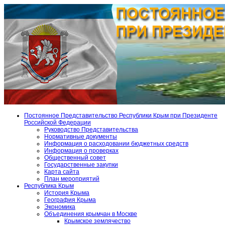
Постоянное Представительство Республики Крым при Президенте
Российской Федерации
Руководство Представительства
Нормативные документы
Информация о расходовании бюджетных средств
Информация о проверках
Общественный совет
Государственные закупки
Карта сайта
План мероприятий
Республика Крым
История Крыма
География Крыма
Экономика
Объединения крымчан в Москве
Крымское землячество