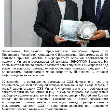
Заместитель Постоянного Представителя Республики Крым при
Президенте Российской Федерации С.В.Колодяжная-Шереметьева 29-30
сентября приняла участие в мероприятиях Большой промышленной
недели в Минске и международной выставке ИННОПРОМ Беларусь. На
полях выставки она по просьбе экспортёров Республики Крым провела ряд
встреч по вопросам промышленной кооперации крымских предприятий с
белорусскими партнёрами в машиностроительной отрасли, и отрасли
информационных технологий.
30 сентября по приглашению руководства СЭЗ «Минск» она посетила
администрацию этой свободной экономической зоны, где в ходе встречи с
главой администрации СЭЗ Минск А.Н.Калининым и его профильными
заместителями по экономике и ВЭД обсудила вопросы взаимодействия
свободных экономических зон в Минске, на территории Республики Крым и
города федерального значения Севастополь, а также возможности
возрождения промышленной кооперации между предприятиями -
резидентами Минской СЭЗ и зарегистрированными на территории
Минской области с крымскими предприятиями.