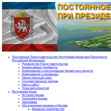
Постоянное Представительство Республики Крым при Президенте
Российской Федерации
Руководство Представительства
Нормативные документы
Информация о расходовании бюджетных средств
Информация о проверках
Общественный совет
Государственные закупки
Карта сайта
План мероприятий
Республика Крым
История Крыма
География Крыма
Экономика
Объединения крымчан в Москве
Крымское землячество