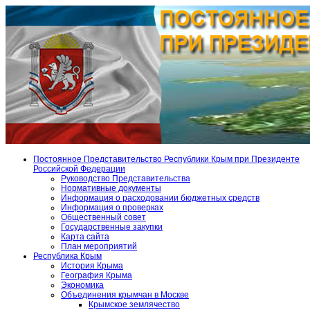
Постоянное Представительство Республики Крым при Президенте
Российской Федерации
Руководство Представительства
Нормативные документы
Информация о расходовании бюджетных средств
Информация о проверках
Общественный совет
Государственные закупки
Карта сайта
План мероприятий
Республика Крым
История Крыма
География Крыма
Экономика
Объединения крымчан в Москве
Крымское землячество