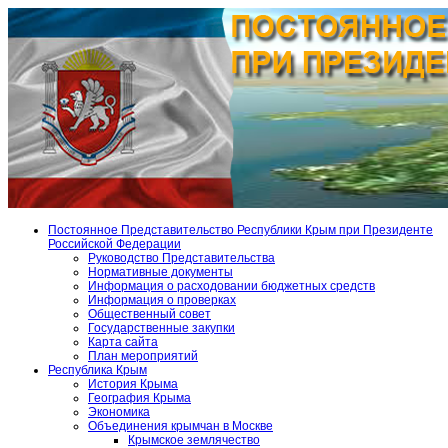
Постоянное Представительство Республики Крым при Президенте
Российской Федерации
Руководство Представительства
Нормативные документы
Информация о расходовании бюджетных средств
Информация о проверках
Общественный совет
Государственные закупки
Карта сайта
План мероприятий
Республика Крым
История Крыма
География Крыма
Экономика
Объединения крымчан в Москве
Крымское землячество