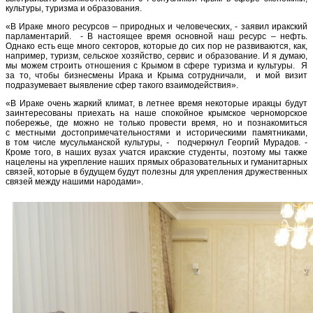
культуры, туризма и образования.
«В Ираке много ресурсов – природных и человеческих, - заявил иракский
парламентарий. - В настоящее время основной наш ресурс – нефть.
Однако есть еще много секторов, которые до сих пор не развиваются, как,
например, туризм, сельское хозяйство, сервис и образование. И я думаю,
мы можем строить отношения с Крымом в сфере туризма и культуры. Я
за то, чтобы бизнесмены Ирака и Крыма сотрудничали, и мой визит
подразумевает выявление сфер такого взаимодействия».
«В Ираке очень жаркий климат, в летнее время некоторые иракцы будут
заинтересованы приехать на наше спокойное крымское черноморское
побережье, где можно не только провести время, но и познакомиться
с местными достопримечательностями и историческими памятниками,
в том числе мусульманской культуры, - подчеркнул Георгий Мурадов. -
Кроме того, в наших вузах учатся иракские студенты, поэтому мы также
нацелены на укрепление наших прямых образовательных и гуманитарных
связей, которые в будущем будут полезны для укрепления дружественных
связей между нашими народами».