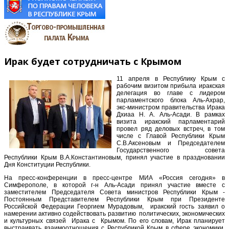
Ирак будет сотрудничать с Крымом
11 апреля в Республику Крым с
рабочим визитом прибыла иракская
делегация во главе с лидером
парламентского блока Аль-Ахрар,
экс-министром правительства Ирака
Дхиаа Н. А. Аль-Асади. В рамках
визита иракский парламентарий
провел ряд деловых встреч, в том
числе с Главой Республики Крым
С.В.Аксеновым и Председателем
Государственного совета
Республики Крым В.А.Константиновым, принял участие в праздновании
Дня Конституции Республики.
На пресс-конференции в пресс-центре МИА «Россия сегодня» в
Симферополе, в которой г-н Аль-Асади принял участие вместе с
заместителем Председателя Совета министров Республики Крым -
Постоянным Представителем Республики Крым при Президенте
Российской Федерации Георгием Мурадовым, иракский гость заявил о
намерении активно содействовать развитию политических, экономических
и культурных связей Ирака с Крымом. По его словам, Ирак планирует
выстраивать взаимоотношения с Республикой Крым в сфере экономики,