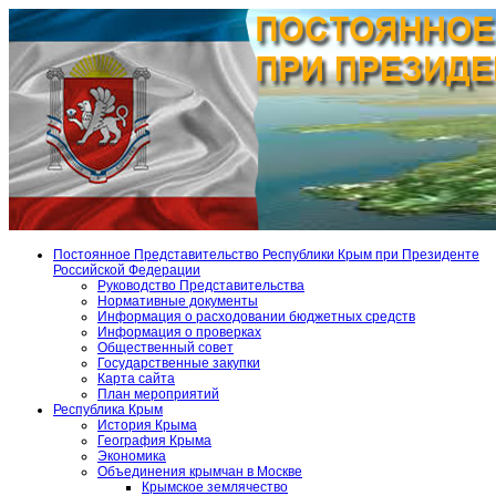
Постоянное Представительство Республики Крым при Президенте
Российской Федерации
Руководство Представительства
Нормативные документы
Информация о расходовании бюджетных средств
Информация о проверках
Общественный совет
Государственные закупки
Карта сайта
План мероприятий
Республика Крым
История Крыма
География Крыма
Экономика
Объединения крымчан в Москве
Крымское землячество