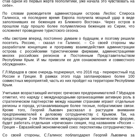
став одной из первых жертв геополитики, уже начала это чувствовать на
себе».
По словам руководителя администрации острова Лесбос Спироса
Галиноса, «в последнее время Европа получила мощный удар в виде
заполонивших ее беженцев из Ближнего Востока». Через остров в
прошлом году прошло более полумиллиона беженцев из Сирии, что
осложняет проведение туристского сезона.
«Мы смотрим вперед, постоянно думаем о будущем, и поэтому решили
посетить Россию, - сказал г-н Галинос. – Со своей стороны мы
разработали концепцию и программу взаимодействия администрации
острова с российскими туристическими фирмами, администрациями
многих российских регионов и Постоянным Представительством
Республики Крым. И мы привезли ее для ознакомления и совместного
обсуждения».
Г.Л.Мурадов в свою очередь подчеркнул, что 2016 год - перекрестный год
России и Греции. В рамках этого года запланировано более 100
совместных мероприятий, часть из них пройдет на территории Республики
Крым.
Учитывая возрастающий интерес греческих предпринимателей Г.Мурадов
отметил, что наряду с международными организациями активную роль в
стратегическом партнерстве между нашими странами играют отдельные
регионы и города, устанавливающие более тесные, побратимские связи.
Кроме того, Георгий Львович рассказал о растущем внимании
предпринимателей к деловому сотрудничеству с Крымом. Так, на
предстоящем 2-ом Ялтинском международном экономическом форуме,
будет работать отдельная «греческая» секция, под названием «Россия –
Греция – Евразийский экономический союз: перспективы сотрудничества».
Со своей стороны, С.Галинос поблагодарил Георгий Львовича за