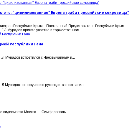
лото: "цивилизованная" Европа грабит российские сокровища"
истров Республики Крым – Постоянный Представитель Республики Крым
Г.Л.Мурадов принял участие в торжественном...
цией Республики Гана
Л.Мурадов встретился с Чрезвычайным и...
Л.Мурадов по поручению руководства возглавил...
те видеомоста Москва — Симферополь...
»