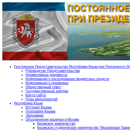
Постоянное Представительство Республики Крым при Президенте Р
Руководство Представительства
Нормативные документы
Информация о расходовании бюджетных средств
Информация о проверках
Общественный совет
Государственные закупки
Карта сайта
План мероприятий
Республика Крым
История Крыма
География Крыма
Экономика
Объединения крымчан в Москве
Крымское землячество
Крымское студенческое землячество "Московская Тавр