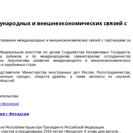
ународных и внешнеэкономических связей с
ствования международных и внешнеэкономических связей с партнерами за
 Федеральном агентстве по делам Содружества Независимых Государств,
за рубежом, и по международному гуманитарному сотрудничеству
ены перспективы развития международного и внешнеэкономического
 и зарубежных стран.
дставители Министерства иностранных дел России, Россотрудничества,
ненные города», обществ дружбы, а также эксперты из научной,
областей.
вительства
тия г.Феодосия
ля Республики Крым при Президенте Российской Федерации
частие в праздновании 2555-летия г.Феодосия. К этому дню жители...