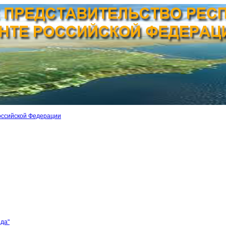
оссийской Федерации
ида"