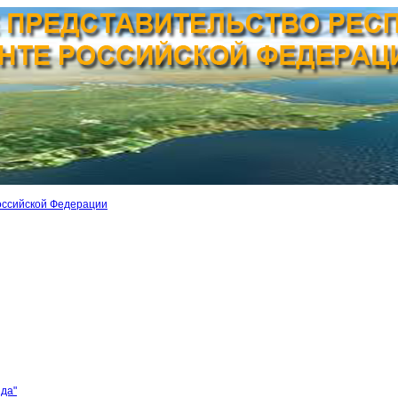
оссийской Федерации
ида"