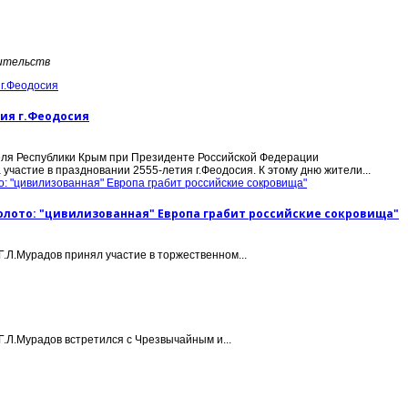
ительств
тия г.Феодосия
ля Республики Крым при Президенте Российской Федерации
частие в праздновании 2555-летия г.Феодосия. К этому дню жители...
лото: "цивилизованная" Европа грабит российские сокровища"
Л.Мурадов принял участие в торжественном...
Л.Мурадов встретился с Чрезвычайным и...