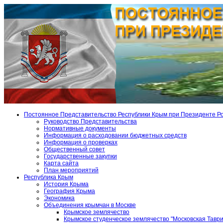
Постоянное Представительство Республики Крым при Президенте Р
Руководство Представительства
Нормативные документы
Информация о расходовании бюджетных средств
Информация о проверках
Общественный совет
Государственные закупки
Карта сайта
План мероприятий
Республика Крым
История Крыма
География Крыма
Экономика
Объединения крымчан в Москве
Крымское землячество
Крымское студенческое землячество "Московская Тавр