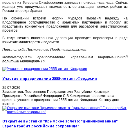
перелет из Тегерана Симферополя занимает полтора –два часа. Сейчас
иранцы уже продумывает возможность организации прямых рейсов из
России в города Ирана».
По окончании встречи Георгий Мурадов выразил надежду на
плодотворное сотрудничество с иранскими партнерами и просил их
представить конкретные предложения для разработки инвестиционных
проектов.
В ходе визита иностранная делегация проведет переговоры в ряде
крымских министерств и ведомств.
Пресс-служба Постоянного Представительства
Фотоматериалы предоставлены Управлением информационной
политики Мининформ РК
Участие в праздновании 2555-летия г.Феодосия
25.07.2026
Заместитель Постоянного Представителя Республики Крым при
Президенте Российской Федерации С.В.Колодяжная-Шереметьева
приняла участие в праздновании 2555-летия г.Феодосия. К этому дню
жители...
Открытие выставки "Крымское золото: "цивилизованная"
Европа грабит российские сокровища"