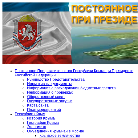
Постоянное Представительство Республики Крым при Президенте
Российской Федерации
Руководство Представительства
Нормативные документы
Информация о расходовании бюджетных средств
Информация о проверках
Общественный совет
Государственные закупки
Карта сайта
План мероприятий
Республика Крым
История Крыма
География Крыма
Экономика
Объединения крымчан в Москве
Крымское землячество