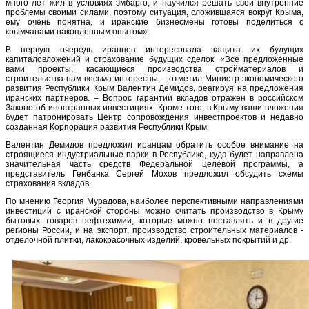
много лет жил в условиях эмбарго, и научился решать свои внутренние
проблемы своими силами, поэтому ситуация, сложившаяся вокруг Крыма,
ему очень понятна, и иранские бизнесмены готовы поделиться с
крымчанами накопленным опытом».
В первую очередь иранцев интересовала защита их будущих
капиталовложений и страхование будущих сделок. «Все предложенные
вами проекты, касающиеся производства стройматериалов и
строительства нам весьма интересны, - отметил Министр экономического
развития Республики Крым Валентин Демидов, реагируя на предложения
иранских партнеров. – Вопрос гарантии вкладов отражен в российском
Законе об иностранных инвестициях. Кроме того, в Крыму ваши вложения
будет патронировать Центр сопровождения инвестпроектов и недавно
созданная Корпорация развития Республики Крым.
Валентин Демидов предложил иранцам обратить особое внимание на
строящиеся индустриальные парки в Республике, куда будет направлена
значительная часть средств Федеральной целевой программы, а
представитель Генбанка Сергей Мохов предложил обсудить схемы
страхования вкладов.
По мнению Георгия Мурадова, наиболее перспективными направлениями
инвестиций с иранской стороны можно считать производство в Крыму
бытовых товаров нефтехимии, которые можно поставлять и в другие
регионы России, и на экспорт, производство строительных материалов -
отделочной плитки, лакокрасочных изделий, кровельных покрытий и др.