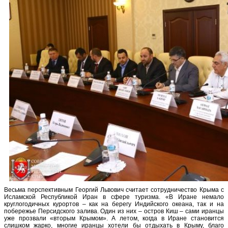
Весьма перспективным Георгий Львович считает сотрудничество Крыма с
Исламской Республикой Иран в сфере туризма. «В Иране немало
круглогодичных курортов – как на берегу Индийского океана, так и на
побережье Персидского залива. Один из них – остров Киш – сами иранцы
уже прозвали «вторым Крымом». А летом, когда в Иране становится
слишком жарко, многие иранцы хотели бы отдыхать в Крыму, благо