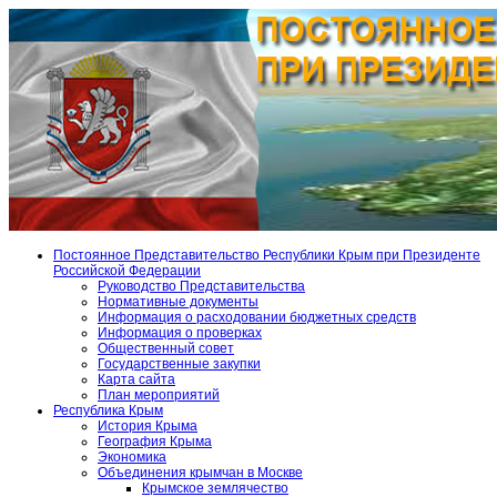
Постоянное Представительство Республики Крым при Президенте
Российской Федерации
Руководство Представительства
Нормативные документы
Информация о расходовании бюджетных средств
Информация о проверках
Общественный совет
Государственные закупки
Карта сайта
План мероприятий
Республика Крым
История Крыма
География Крыма
Экономика
Объединения крымчан в Москве
Крымское землячество