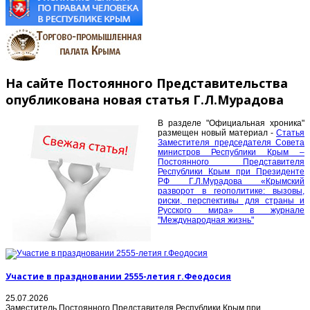
На сайте Постоянного Представительства
опубликована новая статья Г.Л.Мурадова
В разделе "Официальная хроника"
размещен новый материал -
Статья
Заместителя председателя Совета
министров Республики Крым –
Постоянного Представителя
Республики Крым при Президенте
РФ Г.Л.Мурадова «Крымский
разворот в геополитике: вызовы,
риски, перспективы для страны и
Русского мира» в журнале
"Международная жизнь"
Участие в праздновании 2555-летия г.Феодосия
25.07.2026
Заместитель Постоянного Представителя Республики Крым при