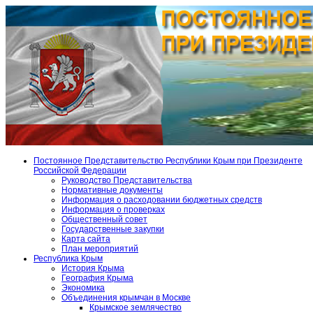
Постоянное Представительство Республики Крым при Президенте
Российской Федерации
Руководство Представительства
Нормативные документы
Информация о расходовании бюджетных средств
Информация о проверках
Общественный совет
Государственные закупки
Карта сайта
План мероприятий
Республика Крым
История Крыма
География Крыма
Экономика
Объединения крымчан в Москве
Крымское землячество