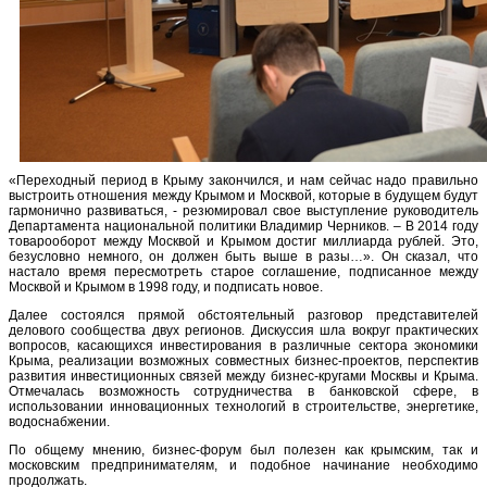
«Переходный период в Крыму закончился, и нам сейчас надо правильно
выстроить отношения между Крымом и Москвой, которые в будущем будут
гармонично развиваться, - резюмировал свое выступление руководитель
Департамента национальной политики Владимир Черников. – В 2014 году
товарооборот между Москвой и Крымом достиг миллиарда рублей. Это,
безусловно немного, он должен быть выше в разы…». Он сказал, что
настало время пересмотреть старое соглашение, подписанное между
Москвой и Крымом в 1998 году, и подписать новое.
Далее состоялся прямой обстоятельный разговор представителей
делового сообщества двух регионов. Дискуссия шла вокруг практических
вопросов, касающихся инвестирования в различные сектора экономики
Крыма, реализации возможных совместных бизнес-проектов, перспектив
развития инвестиционных связей между бизнес-кругами Москвы и Крыма.
Отмечалась возможность сотрудничества в банковской сфере, в
использовании инновационных технологий в строительстве, энергетике,
водоснабжении.
По общему мнению, бизнес-форум был полезен как крымским, так и
московским предпринимателям, и подобное начинание необходимо
продолжать.