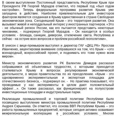
В своем выступлении Постоянный представитель Республики Крым при
Президенте РФ Георгий Мурадов отметил, что первый год «был годом
настройки». Теперь федеральная программа развития Крыма уже
запущена в действие. Наиболее привлекательным для инвесторов
фактором является созданная в Крыму единственная в стране Свободная
экономическая зона. Сегодняшний Крым – это территория развития. Она
вызывает живой и неподдельный интерес у иностранных партнеров. «Это
- не обычный регион России, как его пытаются представить некоторые
чиновники, - подчеркнул Георгий Мурадов. - Он находится в особых
условиях - блокада, санкции, диверсии, отключение света. Республика и
сейчас - на острие всех вопросов и проблем российской геополитики».
В унисон с вице-премьером выступил и директор ГАУ «ДКЦ РК» Ярослав
Иванченко, акцентировав внимание собравшихся на том, что Крым – «это
всенародный, всероссийский проект, и поднимать его тоже нужно всем
миром».
Министр экономического развития РК Валентин Демидов рассказал
собравшимся об объективных трудностях, с которыми приходится
сталкиваться Крыму в вопросах регулирования экономической
деятельности, о мерах правительства по их преодолению. «Крым - это
одновременно экспериментальная и экспертная площадка для
отечественного бизнеса, - подчеркнул он. - Но практика показывает, что
проводимые у нас эксперименты в целом дают положительный
эффект…». Он также рассказал, как функционируют на полуострове
инвестиционные площадки и индустриальные парки.
Реализации промышленной и торговой политики Республики было
посвящено выступление министра промышленной политики Республики
Андрея Скрынника. Он отметил, что основа ВВП Республики Крыма – это
работа промышленных предприятий, которые сегодня активно осваивают
межрегиональную кооперацию в российских условиях. Многие