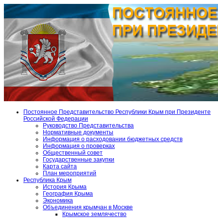
Постоянное Представительство Республики Крым при Президенте
Российской Федерации
Руководство Представительства
Нормативные документы
Информация о расходовании бюджетных средств
Информация о проверках
Общественный совет
Государственные закупки
Карта сайта
План мероприятий
Республика Крым
История Крыма
География Крыма
Экономика
Объединения крымчан в Москве
Крымское землячество