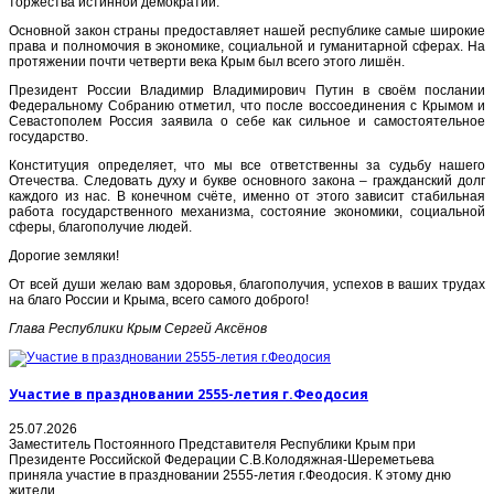
торжества истинной демократии.
Основной закон страны предоставляет нашей республике самые широкие
права и полномочия в экономике, социальной и гуманитарной сферах. На
протяжении почти четверти века Крым был всего этого лишён.
Президент России Владимир Владимирович Путин в своём послании
Федеральному Собранию отметил, что после воссоединения с Крымом и
Севастополем Россия заявила о себе как сильное и самостоятельное
государство.
Конституция определяет, что мы все ответственны за судьбу нашего
Отечества. Следовать духу и букве основного закона – гражданский долг
каждого из нас. В конечном счёте, именно от этого зависит стабильная
работа государственного механизма, состояние экономики, социальной
сферы, благополучие людей.
Дорогие земляки!
От всей души желаю вам здоровья, благополучия, успехов в ваших трудах
на благо России и Крыма, всего самого доброго!
Глава Республики Крым Сергей Аксёнов
Участие в праздновании 2555-летия г.Феодосия
25.07.2026
Заместитель Постоянного Представителя Республики Крым при
Президенте Российской Федерации С.В.Колодяжная-Шереметьева
приняла участие в праздновании 2555-летия г.Феодосия. К этому дню
жители...