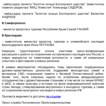
- амбассадор проекта "Золотое кольцо Боспорского царства", Заместитель
главного редактора "МИЦ "Известия" Александр СИДОРОВ;
- амбассадор проекта "Золотое кольцо Боспорского царства" Валентин
АНДРЕЕВ.
В Симферополе:
- министр курортов и туризма Республики Крым Сергей ГАНЗИЙ.
В Краснодаре:
- заместитель министра курортов, туризма и олимпийского наследия
Краснодарского края Инна ПЕТУХОВА.
Накануне туристического сезона участники пресс-конференции
рассказали о работе по сохранению исторического наследия юга России, о
новых маршрутах по памятникам античности, а также об уникальных
событиях и фестивалях в южных регионах.
В рамках мероприятия обсуждались темы укрепления традиционных
духовно-нравственных ценностей, поддержки многодетных семей и
ветеранов СВО, сохранения памяти о Великой Отечественной войне.
Кроме того, были озвучены задачи по углублению международного
сотрудничества с дружественными странами, в том числе по линии БРИКС
и ШОС, в сфере культуры и истории на фоне информационной агрессии
стран Запада, стимулированию внутреннего и въездного туризма, а также
по сохранению культурного наследия в новых регионах РФ.
Просмотр видеомоста доступен
по ссылке
.
Пресс-служба Постоянного Представительства