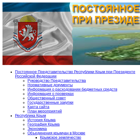
Постоянное Представительство Республики Крым при Президенте
Российской Федерации
Руководство Представительства
Нормативные документы
Информация о расходовании бюджетных средств
Информация о проверках
Общественный совет
Государственные закупки
Карта сайта
План мероприятий
Республика Крым
История Крыма
География Крыма
Экономика
Объединения крымчан в Москве
Крымское землячество