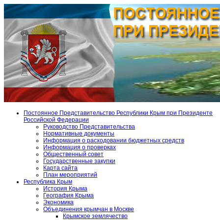
Постоянное Представительство Республики Крым при Президенте
Российской Федерации
Руководство Представительства
Нормативные документы
Информация о расходовании бюджетных средств
Информация о проверках
Общественный совет
Государственные закупки
Карта сайта
План мероприятий
Республика Крым
История Крыма
География Крыма
Экономика
Объединения крымчан в Москве
Крымское землячество