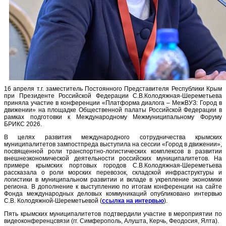
16 апреля т.г. заместитель Постоянного Представителя Республики Крым
при Президенте Российской Федерации С.В.Колодяжная-Шереметьева
приняла участие в конференции «Платформа диалога – МежВУЗ: Город в
движении» на площадке Общественной палаты Российской Федерации в
рамках подготовки к Международному Межмуниципальному Форуму
БРИКС 2026.
В целях развития международного сотрудничества крымских
муниципалитетов зампостпреда выступила на сессии «Город в движении»,
посвященной роли транспортно-логистических комплексов в развитии
внешнеэкономической деятельности российских муниципалитетов. На
примере крымских портовых городов С.В.Колодяжная-Шереметьева
рассказала о роли морских перевозок, складской инфраструктуры и
логистики в муниципальном развитии и вкладе в укрепление экономики
региона. В дополнение к выступлению по итогам конференции на сайте
Фонда международных деловых коммуникаций опубликовано интервью
С.В. Колодяжной-Шереметьевой (
ссылка на интервью
).
Пять крымских муниципалитетов подтвердили участие в мероприятии по
видеоконференцсвязи (гг. Симферополь, Алушта, Керчь, Феодосия, Ялта).