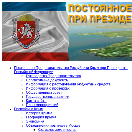
Постоянное Представительство Республики Крым при Президенте
Российской Федерации
Руководство Представительства
Нормативные документы
Информация о расходовании бюджетных средств
Информация о проверках
Общественный совет
Государственные закупки
Карта сайта
План мероприятий
Республика Крым
История Крыма
География Крыма
Экономика
Объединения крымчан в Москве
Крымское землячество