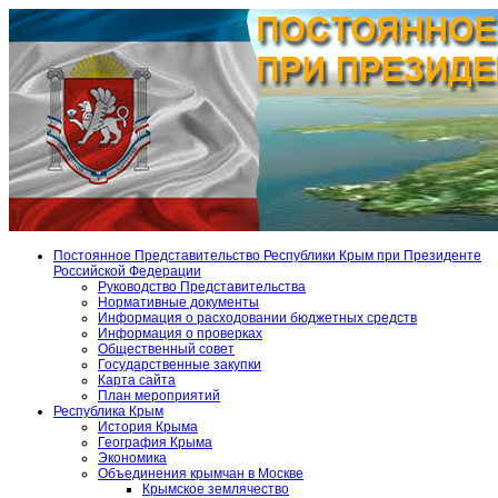
Постоянное Представительство Республики Крым при Президенте
Российской Федерации
Руководство Представительства
Нормативные документы
Информация о расходовании бюджетных средств
Информация о проверках
Общественный совет
Государственные закупки
Карта сайта
План мероприятий
Республика Крым
История Крыма
География Крыма
Экономика
Объединения крымчан в Москве
Крымское землячество