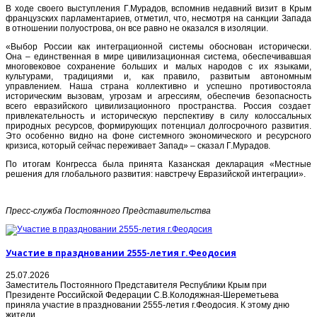
В ходе своего выступления Г.Мурадов, вспомнив недавний визит в Крым
французских парламентариев, отметил, что, несмотря на санкции Запада
в отношении полуострова, он все равно не оказался в изоляции.
«Выбор России как интеграционной системы обоснован исторически.
Она – единственная в мире цивилизационная система, обеспечивавшая
многовековое сохранение больших и малых народов с их языками,
культурами, традициями и, как правило, развитым автономным
управлением. Наша страна коллективно и успешно противостояла
историческим вызовам, угрозам и агрессиям, обеспечив безопасность
всего евразийского цивилизационного пространства. Россия создает
привлекательность и историческую перспективу в силу колоссальных
природных ресурсов, формирующих потенциал долгосрочного развития.
Это особенно видно на фоне системного экономического и ресурсного
кризиса, который сейчас переживает Запад» – сказал Г.Мурадов.
По итогам Конгресса была принята Казанская декларация «Местные
решения для глобального развития: навстречу Евразийской интеграции».
Пресс-служба Постоянного Представительства
Участие в праздновании 2555-летия г.Феодосия
25.07.2026
Заместитель Постоянного Представителя Республики Крым при
Президенте Российской Федерации С.В.Колодяжная-Шереметьева
приняла участие в праздновании 2555-летия г.Феодосия. К этому дню
жители...