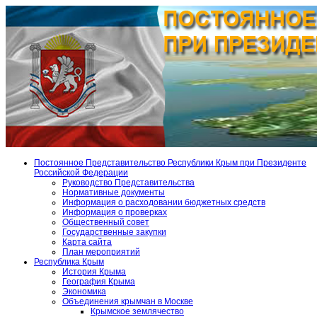
Постоянное Представительство Республики Крым при Президенте
Российской Федерации
Руководство Представительства
Нормативные документы
Информация о расходовании бюджетных средств
Информация о проверках
Общественный совет
Государственные закупки
Карта сайта
План мероприятий
Республика Крым
История Крыма
География Крыма
Экономика
Объединения крымчан в Москве
Крымское землячество