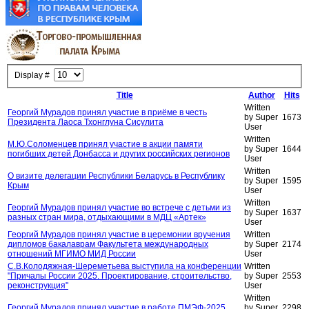
Display #
Title
Author
Hits
Written
Георгий Мурадов принял участие в приёме в честь
by Super
1673
Президента Лаоса Тхонглуна Сисулита
User
Written
М.Ю.Соломенцев принял участие в акции памяти
by Super
1644
погибших детей Донбасса и других российских регионов
User
Written
О визите делегации Республики Беларусь в Республику
by Super
1595
Крым
User
Written
Георгий Мурадов принял участие во встрече с детьми из
by Super
1637
разных стран мира, отдыхающими в МДЦ «Артек»
User
Георгий Мурадов принял участие в церемонии вручения
Written
дипломов бакалаврам Факультета международных
by Super
2174
отношений МГИМО МИД России
User
С.В.Колодяжная-Шереметьева выступила на конференции
Written
"Причалы России 2025. Проектирование, строительство,
by Super
2553
реконструкция"
User
Written
Георгий Мурадов принял участие в работе ПМЭФ-2025
by Super
2298