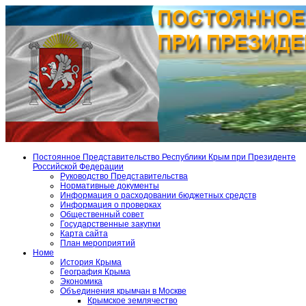
Постоянное Представительство Республики Крым при Президенте
Российской Федерации
Руководство Представительства
Нормативные документы
Информация о расходовании бюджетных средств
Информация о проверках
Общественный совет
Государственные закупки
Карта сайта
План мероприятий
Номе
История Крыма
География Крыма
Экономика
Объединения крымчан в Москве
Крымское землячество