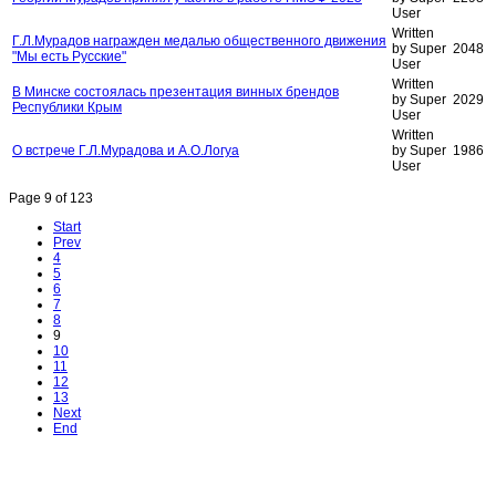
User
Written
Г.Л.Мурадов награжден медалью общественного движения
by Super
2048
"Мы есть Русские"
User
Written
В Минске состоялась презентация винных брендов
by Super
2029
Республики Крым
User
Written
О встрече Г.Л.Мурадова и А.О.Логуа
by Super
1986
User
Page 9 of 123
Start
Prev
4
5
6
7
8
9
10
11
12
13
Next
End